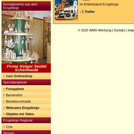
Kunstgewerbe aus dem
Im Erlebnisland Erzgebirge
Erzgebirge
1 Treffer
© 2025
WMS-Werbung
|
Kontakt
|
Imp
zum Onlineshop
Spezialangebote
Fotogalerie
Barrierefrei
Betriebsverkäufe
Webcams Erzgebirge
Objekte mit Video
Erzgebirge Regional
Orte
Service