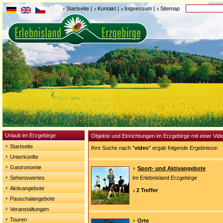
Startseite
|
Kontakt
|
Impressum
|
Sitemap
Urlaub im Erzgebirge
Objekte und Einrichtungen im Erzgebirge mit einer Vid
Startseite
Ihre Suche nach "
video
" ergab folgende Ergebnisse:
Unterkünfte
Gastronomie
Sport- und Aktivangebote
Sehenswertes
Im Erlebnisland Erzgebirge
Aktivangebote
2 Treffer
Pauschalangebote
Veranstaltungen
Touren
Orte