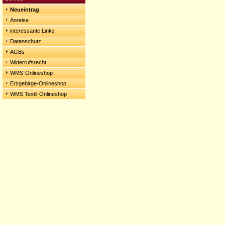
Neueintrag
Anreise
interessante Links
Datenschutz
AGBs
Widerrufsrecht
WMS-Onlineshop
Erzgebirge-Onlineshop
WMS Textil-Onlineshop