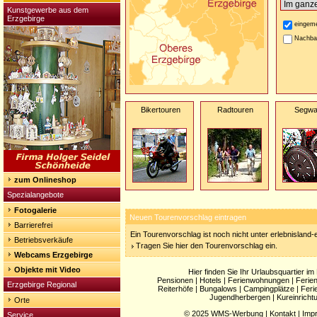
Kunstgewerbe aus dem
Erzgebirge
eingeme
Nachba
Bikertouren
Radtouren
Segw
zum Onlineshop
Spezialangebote
Fotogalerie
Neuen Tourenvorschlag eintragen
Barrierefrei
Ein Tourenvorschlag ist noch nicht unter erlebnisland
Betriebsverkäufe
Tragen Sie hier den Tourenvorschlag ein.
Webcams Erzgebirge
Objekte mit Video
Hier finden Sie Ihr Urlaubsquartier im
Pensionen
|
Hotels
|
Ferienwohnungen
|
Ferie
Erzgebirge Regional
Reiterhöfe
|
Bungalows
|
Campingplätze
|
Feri
Jugendherbergen
|
Kureinricht
Orte
© 2025
WMS-Werbung
|
Kontakt
|
Imp
Service