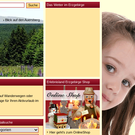
Das Wetter im Erzgebirge
Blick auf den Auersberg
Erlebnisland Erzgebirge Shop
 auf Wanderwegen oder
ge für Ihren Aktivurlaub im
tailsuche
Hier geht's zum OnlineShop