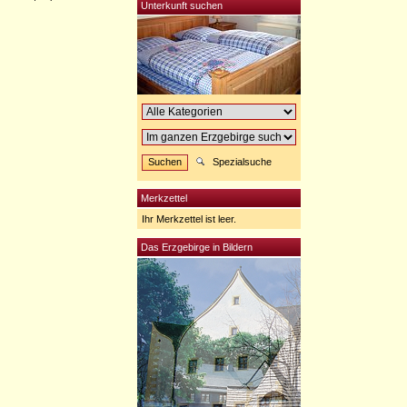
Unterkunft suchen
Spezialsuche
Merkzettel
Ihr Merkzettel ist leer.
Das Erzgebirge in Bildern