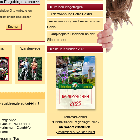
Heute neu eingetragen
indete Orte einbeziehen
Ferienwohnung Petra Pester
rgemeinden einbeziehen
Ferienwohnung und Ferienzimmer
Seidel
Campingplatz Lindenau an der
Silberstrasse
ays
Wanderwege
Der neue Kalender 2025
-erzgebirge.de aufgef�hrt?
Jahreskalender
 Erzgebirge:
"Erlebnisland Erzgebirge" 2025
nhäuser
|
Bauernhöfe
ab sofort erhältlich!
enzimmer
|
Gasthöfe
ungen
Informieren Sie sich hier!
ressum
|
Top