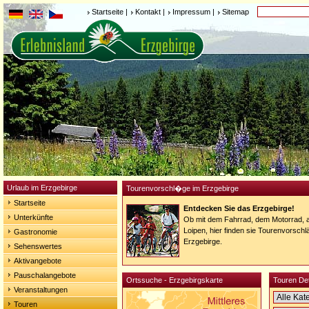
Startseite
|
Kontakt
|
Impressum
|
Sitemap
Urlaub im Erzgebirge
Tourenvorschl�ge im Erzgebirge
Startseite
Entdecken Sie das Erzgebirge!
Unterkünfte
Ob mit dem Fahrrad, dem Motorrad,
Loipen, hier finden sie Tourenvorschlä
Gastronomie
Erzgebirge.
Sehenswertes
Aktivangebote
Pauschalangebote
Ortssuche - Erzgebirgskarte
Touren De
Veranstaltungen
Touren