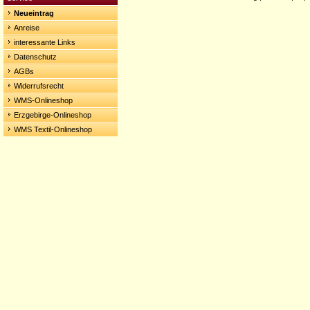
Neueintrag
Anreise
interessante Links
Datenschutz
AGBs
Widerrufsrecht
WMS-Onlineshop
Erzgebirge-Onlineshop
WMS Textil-Onlineshop