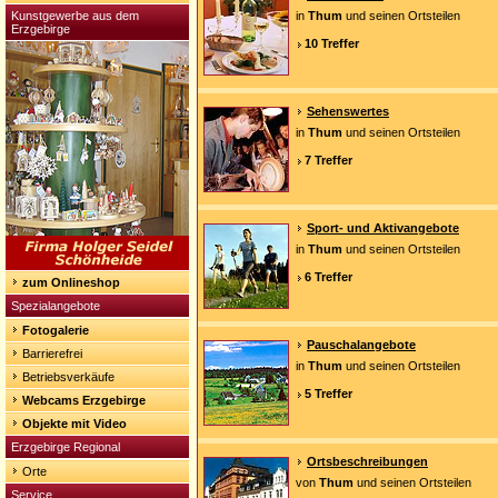
Kunstgewerbe aus dem
in
Thum
und seinen Ortsteilen
Erzgebirge
10 Treffer
Sehenswertes
in
Thum
und seinen Ortsteilen
7 Treffer
Sport- und Aktivangebote
in
Thum
und seinen Ortsteilen
6 Treffer
zum Onlineshop
Spezialangebote
Fotogalerie
Pauschalangebote
Barrierefrei
in
Thum
und seinen Ortsteilen
Betriebsverkäufe
5 Treffer
Webcams Erzgebirge
Objekte mit Video
Erzgebirge Regional
Ortsbeschreibungen
Orte
von
Thum
und seinen Ortsteilen
Service