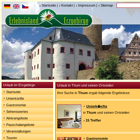
Startseite
|
Kontakt
|
Impressum
|
Sitemap
Urlaub im Erzgebirge
Urlaub in Thum und seinen Ortsteilen
Startseite
Ihre Suche in
Thum
ergab folgende Ergebnisse:
Unterkünfte
Gastronomie
Unterk�nfte
Sehenswertes
in
Thum
und seinen Ortsteilen
Aktivangebote
15 Treffer
Pauschalangebote
Veranstaltungen
Touren
Gastronomie