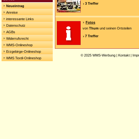
3 Treffer
Neueintrag
Anreise
interessante Links
Fotos
Datenschutz
von
Thum
und seinen Ortsteilen
AGBs
7 Treffer
Widerrufsrecht
WMS-Onlineshop
Erzgebirge-Onlineshop
© 2025
WMS-Werbung
|
Kontakt
|
Imp
WMS Textil-Onlineshop