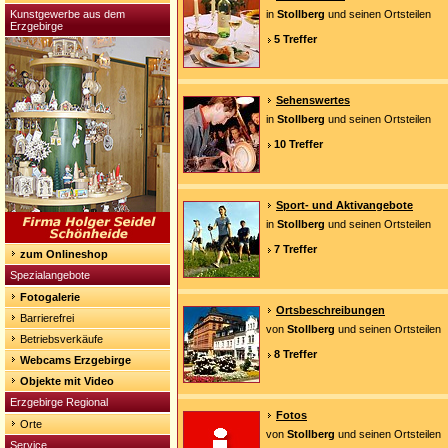
Kunstgewerbe aus dem
in
Stollberg
und seinen Ortsteilen
Erzgebirge
5 Treffer
Sehenswertes
in
Stollberg
und seinen Ortsteilen
10 Treffer
Sport- und Aktivangebote
in
Stollberg
und seinen Ortsteilen
7 Treffer
zum Onlineshop
Spezialangebote
Fotogalerie
Ortsbeschreibungen
Barrierefrei
von
Stollberg
und seinen Ortsteilen
Betriebsverkäufe
8 Treffer
Webcams Erzgebirge
Objekte mit Video
Erzgebirge Regional
Fotos
Orte
von
Stollberg
und seinen Ortsteilen
Service