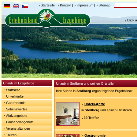
Startseite
|
Kontakt
|
Impressum
|
Sitemap
Blick 
Urlaub im Erzgebirge
Urlaub in Stollberg und seinen Ortsteilen
Startseite
Ihre Suche in
Stollberg
ergab folgende Ergebnisse:
Unterkünfte
Gastronomie
Unterk�nfte
Sehenswertes
in
Stollberg
und seinen Ortsteilen
Aktivangebote
19 Treffer
Pauschalangebote
Veranstaltungen
Touren
Gastronomie