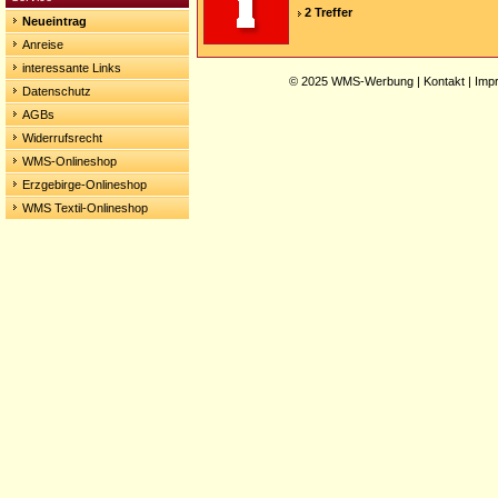
2 Treffer
Neueintrag
Anreise
interessante Links
© 2025
WMS-Werbung
|
Kontakt
|
Imp
Datenschutz
AGBs
Widerrufsrecht
WMS-Onlineshop
Erzgebirge-Onlineshop
WMS Textil-Onlineshop