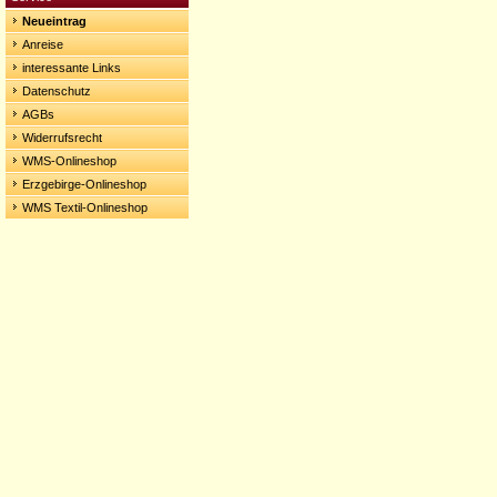
Neueintrag
Anreise
interessante Links
Datenschutz
AGBs
Widerrufsrecht
WMS-Onlineshop
Erzgebirge-Onlineshop
WMS Textil-Onlineshop