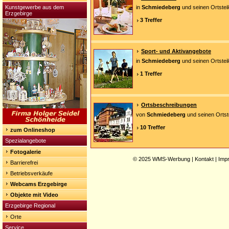
Kunstgewerbe aus dem
in
Schmiedeberg
und seinen Ortstei
Erzgebirge
3 Treffer
Sport- und Aktivangebote
in
Schmiedeberg
und seinen Ortstei
1 Treffer
Ortsbeschreibungen
von
Schmiedeberg
und seinen Ortst
10 Treffer
zum Onlineshop
Spezialangebote
Fotogalerie
© 2025
WMS-Werbung
|
Kontakt
|
Imp
Barrierefrei
Betriebsverkäufe
Webcams Erzgebirge
Objekte mit Video
Erzgebirge Regional
Orte
Service