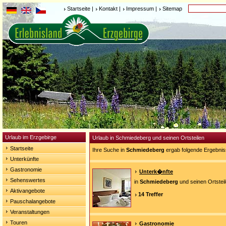
Startseite
|
Kontakt
|
Impressum
|
Sitemap
Urlaub im Erzgebirge
Urlaub in Schmiedeberg und seinen Ortsteilen
Startseite
Ihre Suche in
Schmiedeberg
ergab folgende Ergebnis
Unterkünfte
Gastronomie
Unterk�nfte
Sehenswertes
in
Schmiedeberg
und seinen Ortstei
Aktivangebote
14 Treffer
Pauschalangebote
Veranstaltungen
Touren
Gastronomie