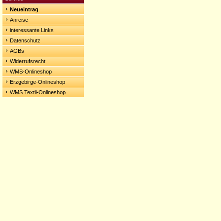
Neueintrag
Anreise
interessante Links
Datenschutz
AGBs
Widerrufsrecht
WMS-Onlineshop
Erzgebirge-Onlineshop
WMS Textil-Onlineshop