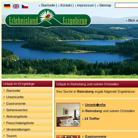
Startseite
|
Kontakt
|
Impressum
|
Sitemap
Blick 
Urlaub im Erzgebirge
Urlaub in Reinsberg und seinen Ortsteilen
Startseite
Ihre Suche in
Reinsberg
ergab folgende Ergebnisse:
Unterkünfte
Gastronomie
Unterk�nfte
Sehenswertes
in
Reinsberg
und seinen Ortsteilen
Aktivangebote
14 Treffer
Pauschalangebote
Veranstaltungen
Touren
Gastronomie