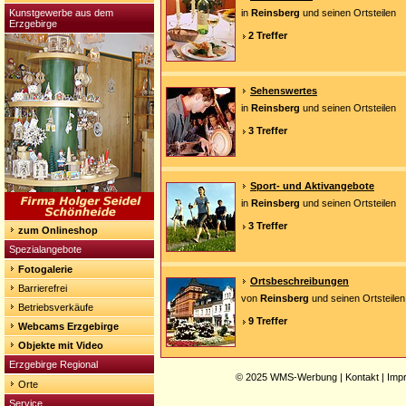
Kunstgewerbe aus dem
in
Reinsberg
und seinen Ortsteilen
Erzgebirge
2 Treffer
Sehenswertes
in
Reinsberg
und seinen Ortsteilen
3 Treffer
Sport- und Aktivangebote
in
Reinsberg
und seinen Ortsteilen
3 Treffer
zum Onlineshop
Spezialangebote
Fotogalerie
Ortsbeschreibungen
Barrierefrei
von
Reinsberg
und seinen Ortsteilen
Betriebsverkäufe
9 Treffer
Webcams Erzgebirge
Objekte mit Video
Erzgebirge Regional
© 2025
WMS-Werbung
|
Kontakt
|
Imp
Orte
Service