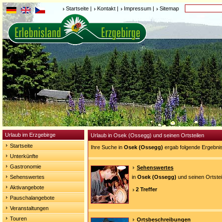
Startseite
|
Kontakt
|
Impressum
|
Sitemap
Urlaub im Erzgebirge
Urlaub in Osek (Ossegg) und seinen Ortsteilen
Startseite
Ihre Suche in
Osek (Ossegg)
ergab folgende Ergebni
Unterkünfte
Gastronomie
Sehenswertes
Sehenswertes
in
Osek (Ossegg)
und seinen Ortstei
Aktivangebote
2 Treffer
Pauschalangebote
Veranstaltungen
Touren
Ortsbeschreibungen