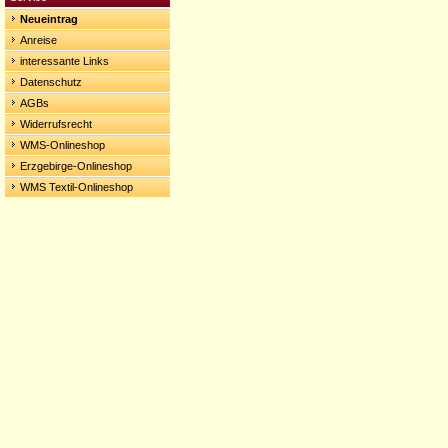
Neueintrag
Anreise
interessante Links
Datenschutz
AGBs
Widerrufsrecht
WMS-Onlineshop
Erzgebirge-Onlineshop
WMS Textil-Onlineshop