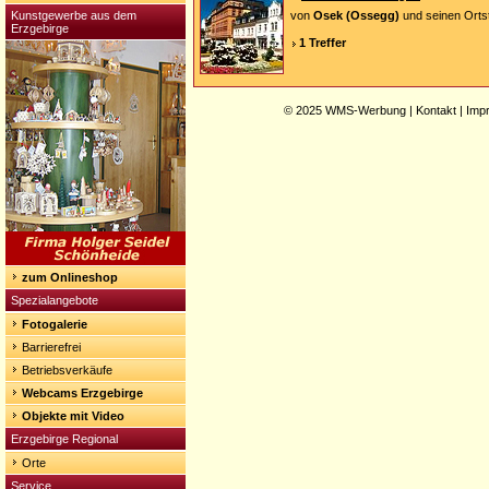
Kunstgewerbe aus dem
von
Osek (Ossegg)
und seinen Ortst
Erzgebirge
1 Treffer
© 2025
WMS-Werbung
|
Kontakt
|
Imp
zum Onlineshop
Spezialangebote
Fotogalerie
Barrierefrei
Betriebsverkäufe
Webcams Erzgebirge
Objekte mit Video
Erzgebirge Regional
Orte
Service