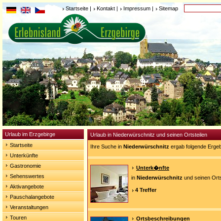
Startseite
|
Kontakt
|
Impressum
|
Sitemap
Urlaub im Erzgebirge
Urlaub in Niederwürschnitz und seinen Ortsteilen
Startseite
Ihre Suche in
Niederwürschnitz
ergab folgende Ergeb
Unterkünfte
Gastronomie
Unterk�nfte
Sehenswertes
in
Niederwürschnitz
und seinen Orts
Aktivangebote
4 Treffer
Pauschalangebote
Veranstaltungen
Touren
Ortsbeschreibungen