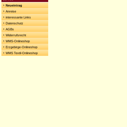
Neueintrag
Anreise
interessante Links
Datenschutz
AGBs
Widerrufsrecht
WMS-Onlineshop
Erzgebirge-Onlineshop
WMS Textil-Onlineshop