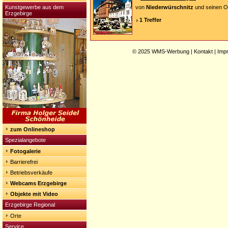
Kunstgewerbe aus dem
von
Niederwürschnitz
und seinen Or
Erzgebirge
1 Treffer
© 2025
WMS-Werbung
|
Kontakt
|
Imp
zum Onlineshop
Spezialangebote
Fotogalerie
Barrierefrei
Betriebsverkäufe
Webcams Erzgebirge
Objekte mit Video
Erzgebirge Regional
Orte
Service