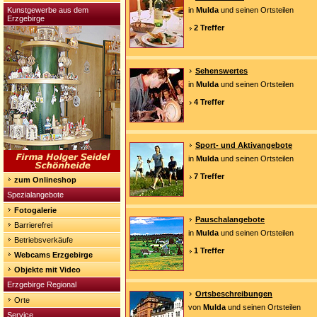
Kunstgewerbe aus dem
in
Mulda
und seinen Ortsteilen
Erzgebirge
2 Treffer
Sehenswertes
in
Mulda
und seinen Ortsteilen
4 Treffer
Sport- und Aktivangebote
in
Mulda
und seinen Ortsteilen
7 Treffer
zum Onlineshop
Spezialangebote
Fotogalerie
Pauschalangebote
Barrierefrei
in
Mulda
und seinen Ortsteilen
Betriebsverkäufe
1 Treffer
Webcams Erzgebirge
Objekte mit Video
Erzgebirge Regional
Ortsbeschreibungen
Orte
von
Mulda
und seinen Ortsteilen
Service