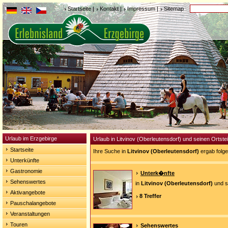
Startseite
|
Kontakt
|
Impressum
|
Sitemap
Urlaub im Erzgebirge
Urlaub in Litvinov (Oberleutensdorf) und seinen Ortstei
Startseite
Ihre Suche in
Litvinov (Oberleutensdorf)
ergab folg
Unterkünfte
Gastronomie
Unterk�nfte
Sehenswertes
in
Litvinov (Oberleutensdorf)
und s
Aktivangebote
8 Treffer
Pauschalangebote
Veranstaltungen
Touren
Sehenswertes