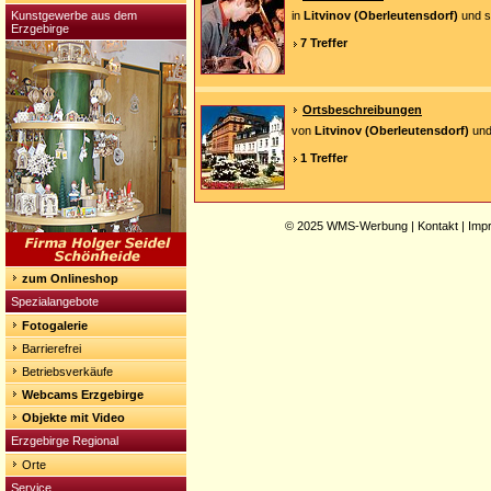
Kunstgewerbe aus dem
in
Litvinov (Oberleutensdorf)
und s
Erzgebirge
7 Treffer
Ortsbeschreibungen
von
Litvinov (Oberleutensdorf)
und
1 Treffer
© 2025
WMS-Werbung
|
Kontakt
|
Imp
zum Onlineshop
Spezialangebote
Fotogalerie
Barrierefrei
Betriebsverkäufe
Webcams Erzgebirge
Objekte mit Video
Erzgebirge Regional
Orte
Service