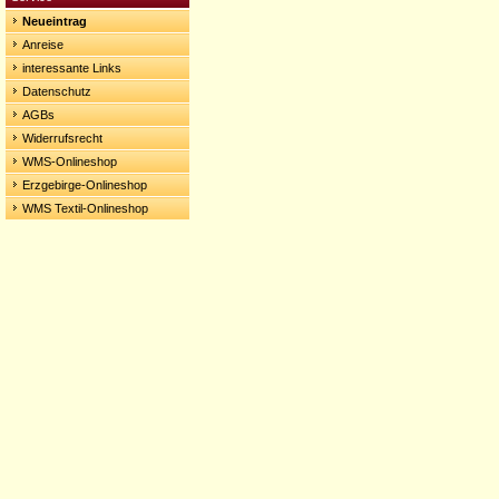
Neueintrag
Anreise
interessante Links
Datenschutz
AGBs
Widerrufsrecht
WMS-Onlineshop
Erzgebirge-Onlineshop
WMS Textil-Onlineshop