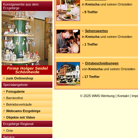
Kunstgewerbe aus dem
in
Kreischa
und seinen Ortsteilen
Erzgebirge
9 Treffer
Sehenswertes
in
Kreischa
und seinen Ortsteilen
1 Treffer
Ortsbeschreibungen
von
Kreischa
und seinen Ortsteilen
17 Treffer
zum Onlineshop
Spezialangebote
Fotogalerie
© 2025
WMS-Werbung
|
Kontakt
|
Imp
Barrierefrei
Betriebsverkäufe
Webcams Erzgebirge
Objekte mit Video
Erzgebirge Regional
Orte
Service