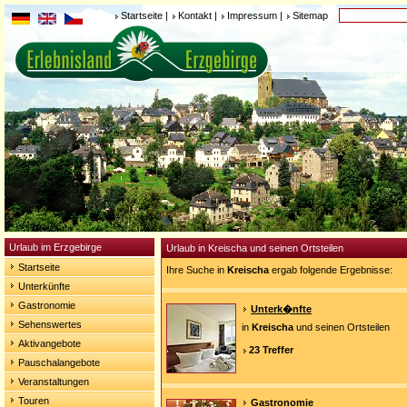
Startseite
|
Kontakt
|
Impressum
|
Sitemap
Urlaub im Erzgebirge
Urlaub in Kreischa und seinen Ortsteilen
Startseite
Ihre Suche in
Kreischa
ergab folgende Ergebnisse:
Unterkünfte
Gastronomie
Unterk�nfte
Sehenswertes
in
Kreischa
und seinen Ortsteilen
Aktivangebote
23 Treffer
Pauschalangebote
Veranstaltungen
Touren
Gastronomie