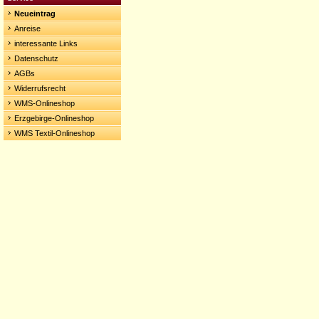
Neueintrag
Anreise
interessante Links
Datenschutz
AGBs
Widerrufsrecht
WMS-Onlineshop
Erzgebirge-Onlineshop
WMS Textil-Onlineshop