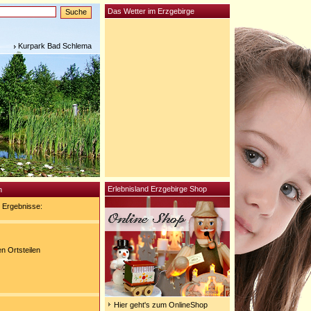
Das Wetter im Erzgebirge
Kurpark Bad Schlema
Erlebnisland Erzgebirge Shop
n
 Ergebnisse:
n Ortsteilen
Hier geht's zum OnlineShop