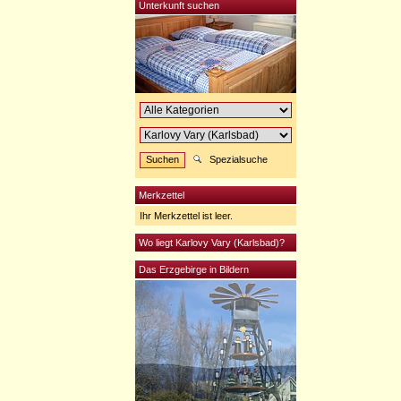
Unterkunft suchen
Spezialsuche
Merkzettel
Ihr Merkzettel ist leer.
Wo liegt Karlovy Vary (Karlsbad)?
Das Erzgebirge in Bildern