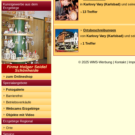
Kunstgewerbe aus dem
in
Karlovy Vary (Karlsbad)
und seine
Erzgebirge
13 Treffer
Ortsbeschreibungen
von
Karlovy Vary (Karlsbad)
und sei
1 Treffer
© 2025
WMS-Werbung
|
Kontakt
|
Imp
zum Onlineshop
Spezialangebote
Fotogalerie
Barrierefrei
Betriebsverkäufe
Webcams Erzgebirge
Objekte mit Video
Erzgebirge Regional
Orte
Service