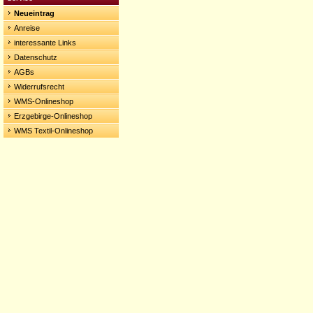
Neueintrag
Anreise
interessante Links
Datenschutz
AGBs
Widerrufsrecht
WMS-Onlineshop
Erzgebirge-Onlineshop
WMS Textil-Onlineshop