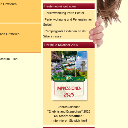
n Ortsteilen
Heute neu eingetragen
Ferienwohnung Petra Pester
Ferienwohnung und Ferienzimmer
Seidel
Campingplatz Lindenau an der
nen Ortsteilen
Silberstrasse
Der neue Kalender 2025
ressum
|
Top
Jahreskalender
"Erlebnisland Erzgebirge" 2025
ab sofort erhältlich!
Informieren Sie sich hier!