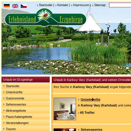
Startseite
|
Kontakt
|
Impressum
|
Sitemap
Urlaub im Erzgebirge
Urlaub in Karlovy Vary (Karlsbad) und seinen Ortsteile
Startseite
Ihre Suche in
Karlovy Vary (Karlsbad)
ergab folgende
Unterkünfte
Gastronomie
Unterk�nfte
Sehenswertes
in
Karlovy Vary (Karlsbad)
und seine
Aktivangebote
65 Treffer
Pauschalangebote
Veranstaltungen
Touren
Sehenswertes