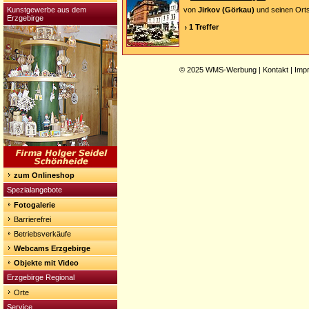
Kunstgewerbe aus dem
von
Jirkov (Görkau)
und seinen Orts
Erzgebirge
1 Treffer
© 2025
WMS-Werbung
|
Kontakt
|
Imp
zum Onlineshop
Spezialangebote
Fotogalerie
Barrierefrei
Betriebsverkäufe
Webcams Erzgebirge
Objekte mit Video
Erzgebirge Regional
Orte
Service