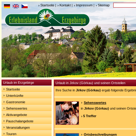
Startseite
|
Kontakt
|
Impressum
|
Sitemap
Urlaub im Erzgebirge
Urlaub in Jirkov (Görkau) und seinen Ortsteilen
Startseite
Ihre Suche in
Jirkov (Görkau)
ergab folgende Ergebni
Unterkünfte
Gastronomie
Sehenswertes
Sehenswertes
in
Jirkov (Görkau)
und seinen Ortste
Aktivangebote
5 Treffer
Pauschalangebote
Veranstaltungen
Touren
Ortsbeschreibungen