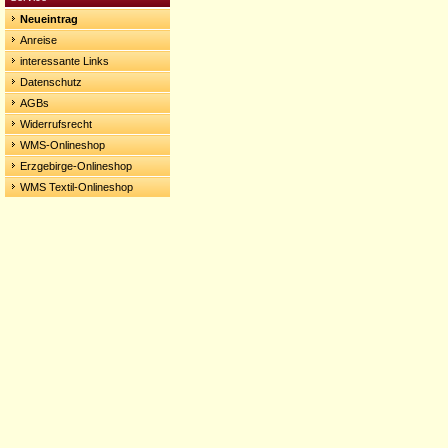
Neueintrag
Anreise
interessante Links
Datenschutz
AGBs
Widerrufsrecht
WMS-Onlineshop
Erzgebirge-Onlineshop
WMS Textil-Onlineshop