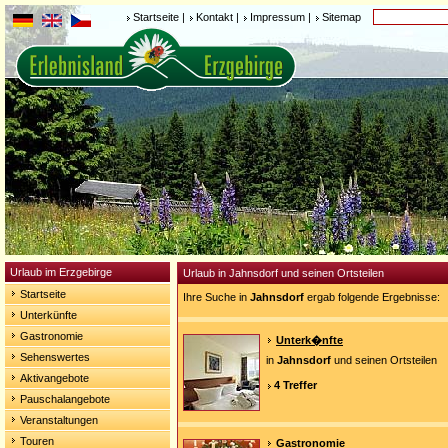
Startseite
|
Kontakt
|
Impressum
|
Sitemap
Urlaub im Erzgebirge
Urlaub in Jahnsdorf und seinen Ortsteilen
Startseite
Ihre Suche in
Jahnsdorf
ergab folgende Ergebnisse:
Unterkünfte
Gastronomie
Unterk�nfte
Sehenswertes
in
Jahnsdorf
und seinen Ortsteilen
Aktivangebote
4 Treffer
Pauschalangebote
Veranstaltungen
Touren
Gastronomie