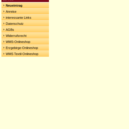
Neueintrag
Anreise
interessante Links
Datenschutz
AGBs
Widerrufsrecht
WMS-Onlineshop
Erzgebirge-Onlineshop
WMS Textil-Onlineshop