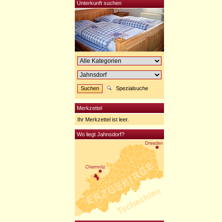
Unterkunft suchen
Spezialsuche
Merkzettel
Ihr Merkzettel ist leer.
Wo liegt Jahnsdorf?