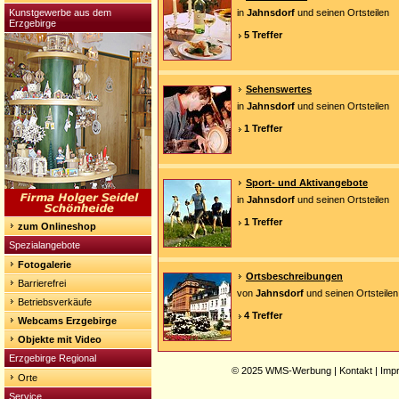
Kunstgewerbe aus dem
in
Jahnsdorf
und seinen Ortsteilen
Erzgebirge
5 Treffer
Sehenswertes
in
Jahnsdorf
und seinen Ortsteilen
1 Treffer
Sport- und Aktivangebote
in
Jahnsdorf
und seinen Ortsteilen
1 Treffer
zum Onlineshop
Spezialangebote
Fotogalerie
Ortsbeschreibungen
Barrierefrei
von
Jahnsdorf
und seinen Ortsteilen
Betriebsverkäufe
4 Treffer
Webcams Erzgebirge
Objekte mit Video
Erzgebirge Regional
© 2025
WMS-Werbung
|
Kontakt
|
Imp
Orte
Service