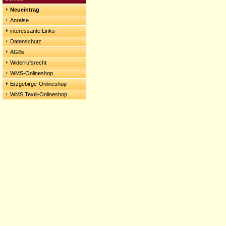
Neueintrag
Anreise
interessante Links
Datenschutz
AGBs
Widerrufsrecht
WMS-Onlineshop
Erzgebirge-Onlineshop
WMS Textil-Onlineshop