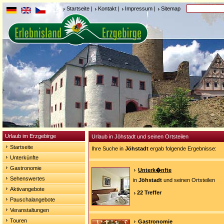
Startseite
|
Kontakt
|
Impressum
|
Sitemap
Urlaub im Erzgebirge
Urlaub in Jöhstadt und seinen Ortsteilen
Startseite
Ihre Suche in
Jöhstadt
ergab folgende Ergebnisse:
Unterkünfte
Gastronomie
Unterk�nfte
Sehenswertes
in
Jöhstadt
und seinen Ortsteilen
Aktivangebote
22 Treffer
Pauschalangebote
Veranstaltungen
Touren
Gastronomie