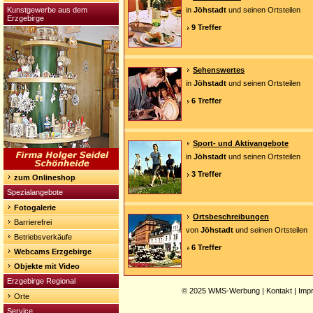
Kunstgewerbe aus dem
in
Jöhstadt
und seinen Ortsteilen
Erzgebirge
9 Treffer
Sehenswertes
in
Jöhstadt
und seinen Ortsteilen
6 Treffer
Sport- und Aktivangebote
in
Jöhstadt
und seinen Ortsteilen
3 Treffer
zum Onlineshop
Spezialangebote
Fotogalerie
Ortsbeschreibungen
Barrierefrei
von
Jöhstadt
und seinen Ortsteilen
Betriebsverkäufe
6 Treffer
Webcams Erzgebirge
Objekte mit Video
Erzgebirge Regional
© 2025
WMS-Werbung
|
Kontakt
|
Imp
Orte
Service