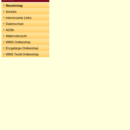
Neueintrag
Anreise
interessante Links
Datenschutz
AGBs
Widerrufsrecht
WMS-Onlineshop
Erzgebirge-Onlineshop
WMS Textil-Onlineshop