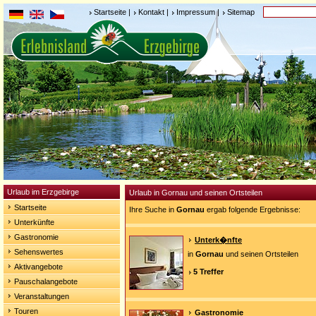
Startseite
|
Kontakt
|
Impressum
|
Sitemap
Urlaub im Erzgebirge
Urlaub in Gornau und seinen Ortsteilen
Startseite
Ihre Suche in
Gornau
ergab folgende Ergebnisse:
Unterkünfte
Gastronomie
Unterk�nfte
Sehenswertes
in
Gornau
und seinen Ortsteilen
Aktivangebote
5 Treffer
Pauschalangebote
Veranstaltungen
Touren
Gastronomie