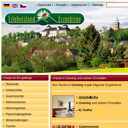
Startseite
|
Kontakt
|
Impressum
|
Sitemap
Urlaub im Erzgebirge
Urlaub in Geising und seinen Ortsteilen
Startseite
Ihre Suche in
Geising
ergab folgende Ergebnisse:
Unterkünfte
Gastronomie
Unterk�nfte
Sehenswertes
in
Geising
und seinen Ortsteilen
Aktivangebote
41 Treffer
Pauschalangebote
Veranstaltungen
Touren
Gastronomie