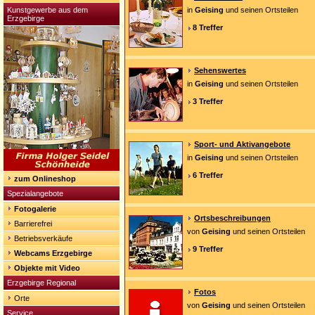
Kunstgewerbe aus dem
in
Geising
und seinen Ortsteilen
Erzgebirge
8 Treffer
Sehenswertes
in
Geising
und seinen Ortsteilen
3 Treffer
Sport- und Aktivangebote
in
Geising
und seinen Ortsteilen
6 Treffer
zum Onlineshop
Spezialangebote
Fotogalerie
Ortsbeschreibungen
Barrierefrei
von
Geising
und seinen Ortsteilen
Betriebsverkäufe
9 Treffer
Webcams Erzgebirge
Objekte mit Video
Erzgebirge Regional
Fotos
Orte
von
Geising
und seinen Ortsteilen
Service