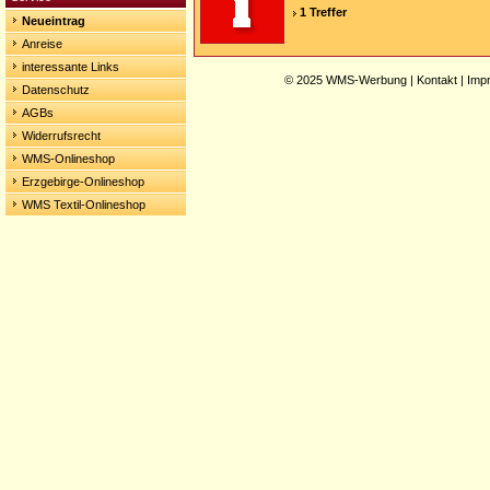
1 Treffer
Neueintrag
Anreise
interessante Links
© 2025
WMS-Werbung
|
Kontakt
|
Imp
Datenschutz
AGBs
Widerrufsrecht
WMS-Onlineshop
Erzgebirge-Onlineshop
WMS Textil-Onlineshop