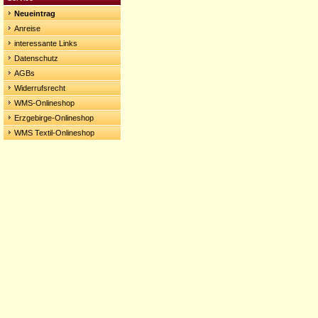
Neueintrag
Anreise
interessante Links
Datenschutz
AGBs
Widerrufsrecht
WMS-Onlineshop
Erzgebirge-Onlineshop
WMS Textil-Onlineshop