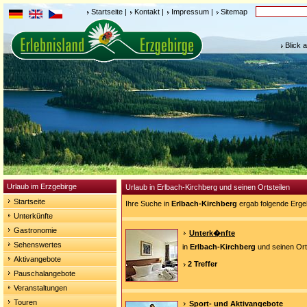
Startseite
|
Kontakt
|
Impressum
|
Sitemap
Blick 
Urlaub im Erzgebirge
Urlaub in Erlbach-Kirchberg und seinen Ortsteilen
Startseite
Ihre Suche in
Erlbach-Kirchberg
ergab folgende Erge
Unterkünfte
Gastronomie
Unterk�nfte
Sehenswertes
in
Erlbach-Kirchberg
und seinen Ort
Aktivangebote
2 Treffer
Pauschalangebote
Veranstaltungen
Touren
Sport- und Aktivangebote