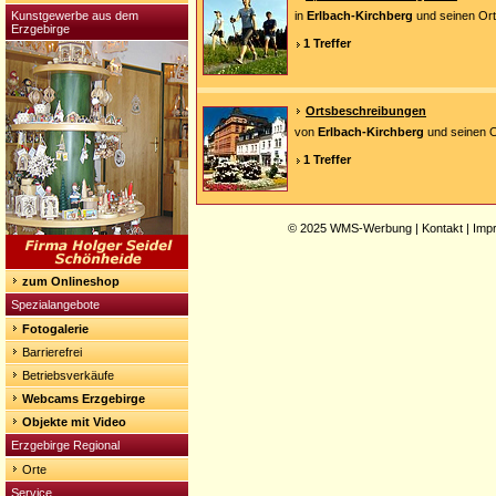
Kunstgewerbe aus dem
in
Erlbach-Kirchberg
und seinen Ort
Erzgebirge
1 Treffer
Ortsbeschreibungen
von
Erlbach-Kirchberg
und seinen O
1 Treffer
© 2025
WMS-Werbung
|
Kontakt
|
Imp
zum Onlineshop
Spezialangebote
Fotogalerie
Barrierefrei
Betriebsverkäufe
Webcams Erzgebirge
Objekte mit Video
Erzgebirge Regional
Orte
Service