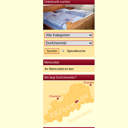
Unterkunft suchen
Spezialsuche
Merkzettel
Ihr Merkzettel ist leer.
Wo liegt Dorfchemnitz?