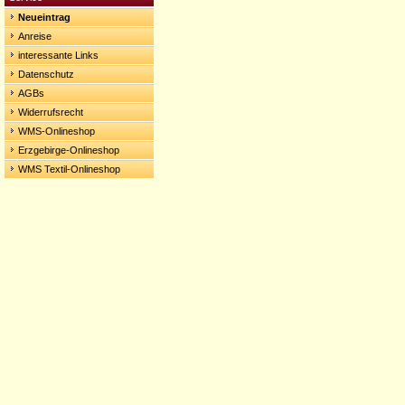
Neueintrag
Anreise
interessante Links
Datenschutz
AGBs
Widerrufsrecht
WMS-Onlineshop
Erzgebirge-Onlineshop
WMS Textil-Onlineshop