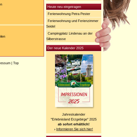
en
Heute neu eingetragen
Ferienwohnung Petra Pester
Ferienwohnung und Ferienzimmer
Seidel
Campingplatz Lindenau an der
ilen
Silberstrasse
Der neue Kalender 2025
ressum
|
Top
Jahreskalender
"Erlebnisland Erzgebirge" 2025
ab sofort erhältlich!
Informieren Sie sich hier!