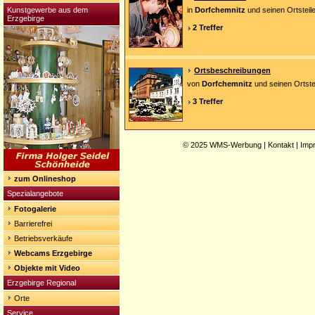
Kunstgewerbe aus dem
in
Dorfchemnitz
und seinen Ortsteil
Erzgebirge
2 Treffer
Ortsbeschreibungen
von
Dorfchemnitz
und seinen Ortste
3 Treffer
© 2025
WMS-Werbung
|
Kontakt
|
Imp
zum Onlineshop
Spezialangebote
Fotogalerie
Barrierefrei
Betriebsverkäufe
Webcams Erzgebirge
Objekte mit Video
Erzgebirge Regional
Orte
Service