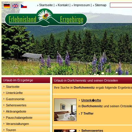
Startseite
|
Kontakt
|
Impressum
|
Sitemap
Urlaub im Erzgebirge
Urlaub in Dorfchemnitz und seinen Ortsteilen
Startseite
Ihre Suche in
Dorfchemnitz
ergab folgende Ergebniss
Unterkünfte
Gastronomie
Unterk�nfte
Sehenswertes
in
Dorfchemnitz
und seinen Ortsteil
Aktivangebote
7 Treffer
Pauschalangebote
Veranstaltungen
Touren
Sehenswertes