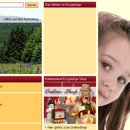
Das Wetter im Erzgebirge
Blick auf den Auersberg
Erlebnisland Erzgebirge Shop
e:
en
Hier geht's zum OnlineShop