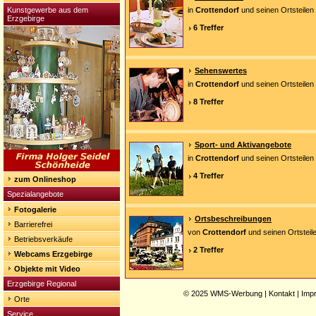
Kunstgewerbe aus dem
in
Crottendorf
und seinen Ortsteilen
Erzgebirge
6 Treffer
Sehenswertes
in
Crottendorf
und seinen Ortsteilen
8 Treffer
Sport- und Aktivangebote
in
Crottendorf
und seinen Ortsteilen
4 Treffer
zum Onlineshop
Spezialangebote
Fotogalerie
Ortsbeschreibungen
Barrierefrei
von
Crottendorf
und seinen Ortsteil
Betriebsverkäufe
2 Treffer
Webcams Erzgebirge
Objekte mit Video
Erzgebirge Regional
© 2025
WMS-Werbung
|
Kontakt
|
Imp
Orte
Service