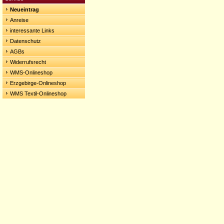
Neueintrag
Anreise
interessante Links
Datenschutz
AGBs
Widerrufsrecht
WMS-Onlineshop
Erzgebirge-Onlineshop
WMS Textil-Onlineshop