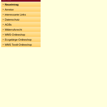
Neueintrag
Anreise
interessante Links
Datenschutz
AGBs
Widerrufsrecht
WMS-Onlineshop
Erzgebirge-Onlineshop
WMS Textil-Onlineshop