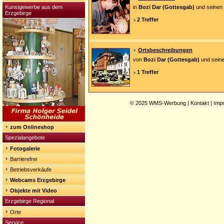
Kunstgewerbe aus dem
in
Bozi Dar (Gottesgab)
und seinen 
Erzgebirge
2 Treffer
Ortsbeschreibungen
von
Bozi Dar (Gottesgab)
und seine
1 Treffer
© 2025
WMS-Werbung
|
Kontakt
|
Imp
zum Onlineshop
Spezialangebote
Fotogalerie
Barrierefrei
Betriebsverkäufe
Webcams Erzgebirge
Objekte mit Video
Erzgebirge Regional
Orte
Service