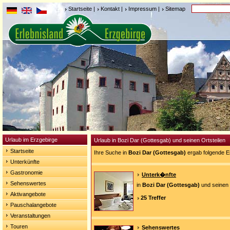
Startseite
|
Kontakt
|
Impressum
|
Sitemap
Urlaub im Erzgebirge
Urlaub in Bozi Dar (Gottesgab) und seinen Ortsteilen
Startseite
Ihre Suche in
Bozi Dar (Gottesgab)
ergab folgende E
Unterkünfte
Gastronomie
Unterk�nfte
Sehenswertes
in
Bozi Dar (Gottesgab)
und seinen 
Aktivangebote
25 Treffer
Pauschalangebote
Veranstaltungen
Touren
Sehenswertes