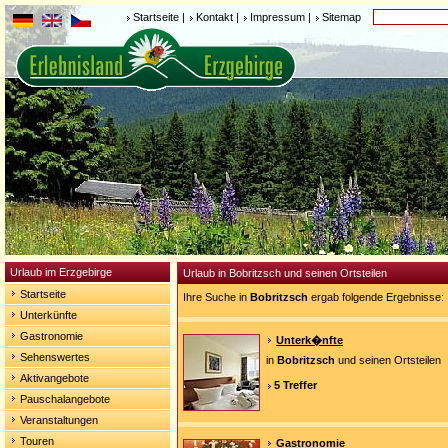
Startseite
|
Kontakt
|
Impressum
|
Sitemap
Urlaub im Erzgebirge
Urlaub in Bobritzsch und seinen Ortsteilen
Startseite
Ihre Suche in
Bobritzsch
ergab folgende Ergebnisse:
Unterkünfte
Gastronomie
Unterk�nfte
Sehenswertes
in
Bobritzsch
und seinen Ortsteilen
Aktivangebote
5 Treffer
Pauschalangebote
Veranstaltungen
Touren
Gastronomie