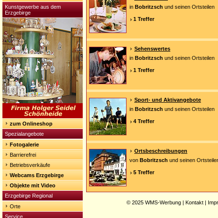
Kunstgewerbe aus dem
in
Bobritzsch
und seinen Ortsteilen
Erzgebirge
1 Treffer
Sehenswertes
in
Bobritzsch
und seinen Ortsteilen
1 Treffer
Sport- und Aktivangebote
in
Bobritzsch
und seinen Ortsteilen
4 Treffer
zum Onlineshop
Spezialangebote
Fotogalerie
Ortsbeschreibungen
Barrierefrei
von
Bobritzsch
und seinen Ortsteile
Betriebsverkäufe
5 Treffer
Webcams Erzgebirge
Objekte mit Video
Erzgebirge Regional
© 2025
WMS-Werbung
|
Kontakt
|
Imp
Orte
Service