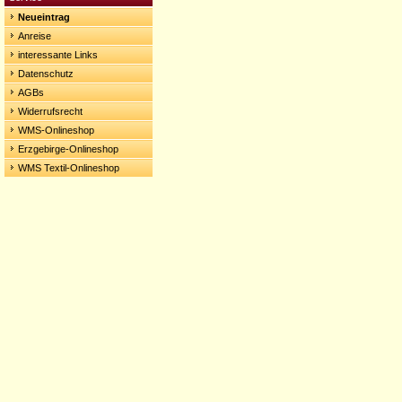
Neueintrag
Anreise
interessante Links
Datenschutz
AGBs
Widerrufsrecht
WMS-Onlineshop
Erzgebirge-Onlineshop
WMS Textil-Onlineshop