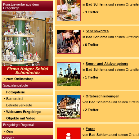
Kunstgewerbe aus dem
in
Bad Schlema
und seinen Ortsteile
Erzgebirge
3 Treffer
Sehenswertes
in
Bad Schlema
und seinen Ortsteile
6 Treffer
Sport- und Aktivangebote
in
Bad Schlema
und seinen Ortsteile
1 Treffer
zum Onlineshop
Spezialangebote
Fotogalerie
Ortsbeschreibungen
Barrierefrei
von
Bad Schlema
und seinen Ortstei
Betriebsverkäufe
2 Treffer
Webcams Erzgebirge
Objekte mit Video
Erzgebirge Regional
Fotos
Orte
von
Bad Schlema
und seinen Ortstei
Service