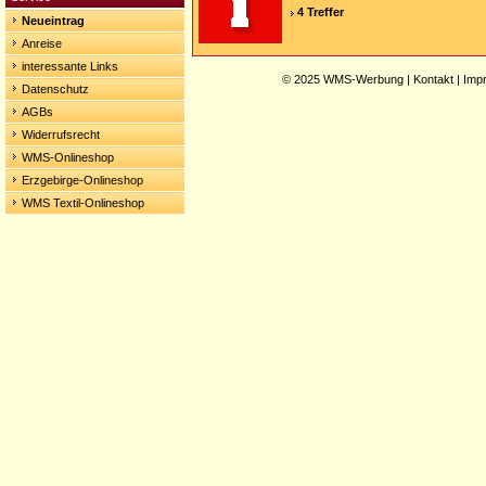
4 Treffer
Neueintrag
Anreise
interessante Links
© 2025
WMS-Werbung
|
Kontakt
|
Imp
Datenschutz
AGBs
Widerrufsrecht
WMS-Onlineshop
Erzgebirge-Onlineshop
WMS Textil-Onlineshop