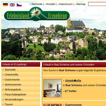
Startseite
|
Kontakt
|
Impressum
|
Sitemap
Urlaub im Erzgebirge
Urlaub in Bad Schlema und seinen Ortsteilen
Startseite
Ihre Suche in
Bad Schlema
ergab folgende Ergebniss
Unterkünfte
Gastronomie
Unterk�nfte
Sehenswertes
in
Bad Schlema
und seinen Ortsteile
Aktivangebote
57 Treffer
Pauschalangebote
Veranstaltungen
Touren
Gastronomie