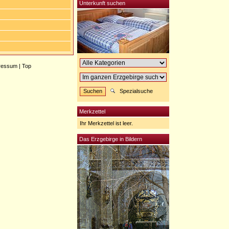
Unterkunft suchen
ressum
|
Top
Spezialsuche
Merkzettel
Ihr Merkzettel ist leer.
Das Erzgebirge in Bildern