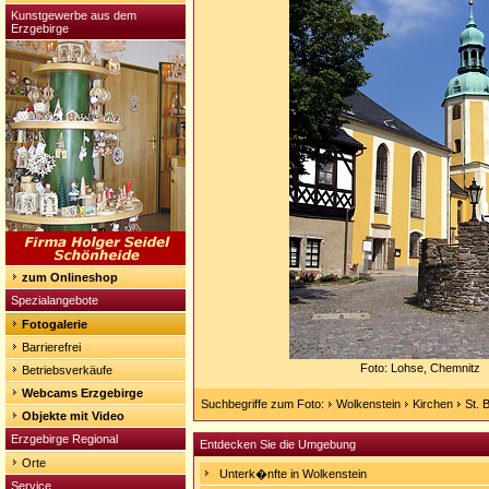
Kunstgewerbe aus dem
Erzgebirge
zum Onlineshop
Spezialangebote
Fotogalerie
Barrierefrei
Foto: Lohse, Chemnitz
Betriebsverkäufe
Webcams Erzgebirge
Suchbegriffe zum Foto:
Wolkenstein
Kirchen
St. 
Objekte mit Video
Erzgebirge Regional
Entdecken Sie die Umgebung
Orte
Unterk�nfte in Wolkenstein
Service