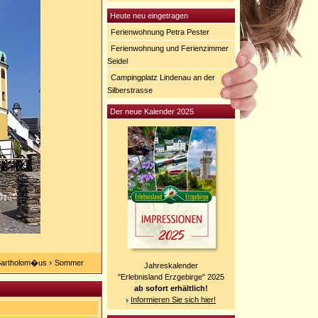
Heute neu eingetragen
Ferienwohnung Petra Pester
Ferienwohnung und Ferienzimmer
Seidel
Campingplatz Lindenau an der
Silberstrasse
Der neue Kalender 2025
Bartholom�us
Sommer
Jahreskalender
"Erlebnisland Erzgebirge" 2025
ab sofort erhältlich!
Informieren Sie sich hier!