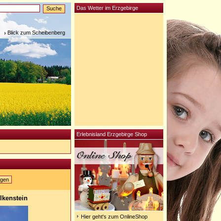
Das Wetter im Erzgebirge
Blick zum Scheibenberg
Erlebnisland Erzgebirge Shop
igen
lkenstein
Hier geht's zum OnlineShop