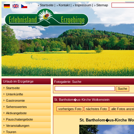
Startseite
|
Kontakt
|
Impressum
|
Sitemap
Urlaub im Erzgebirge
Fotogalerie: Suche
Startseite
Unterkünfte
St. Bartholom�us-Kirche Wolkenstein
Gastronomie
Sehenswertes
vorheriges Foto
nächstes Foto
alle Fotos anze
Aktivangebote
Pauschalangebote
St. Bartholom�us-Kirche Wo
Veranstaltungen
Touren