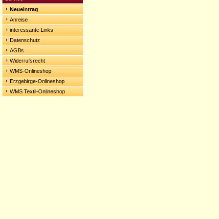
Neueintrag
Anreise
interessante Links
Datenschutz
AGBs
Widerrufsrecht
WMS-Onlineshop
Erzgebirge-Onlineshop
WMS Textil-Onlineshop