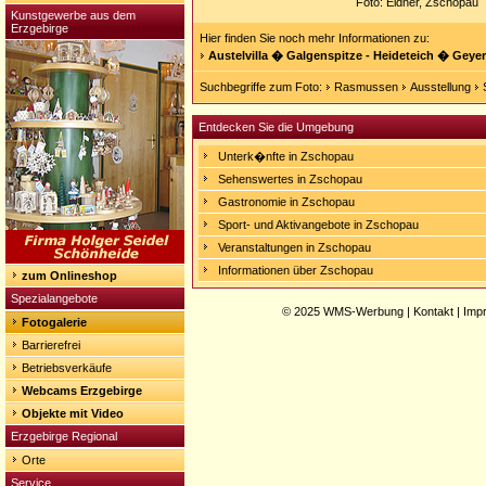
Foto: Eidner, Zschopau
Kunstgewerbe aus dem
Erzgebirge
Hier finden Sie noch mehr Informationen zu:
Austelvilla � Galgenspitze - Heideteich � Geye
Suchbegriffe zum Foto:
Rasmussen
Ausstellung
Entdecken Sie die Umgebung
Unterk�nfte in Zschopau
Sehenswertes in Zschopau
Gastronomie in Zschopau
Sport- und Aktivangebote in Zschopau
Veranstaltungen in Zschopau
Informationen über Zschopau
zum Onlineshop
Spezialangebote
© 2025
WMS-Werbung
|
Kontakt
|
Imp
Fotogalerie
Barrierefrei
Betriebsverkäufe
Webcams Erzgebirge
Objekte mit Video
Erzgebirge Regional
Orte
Service