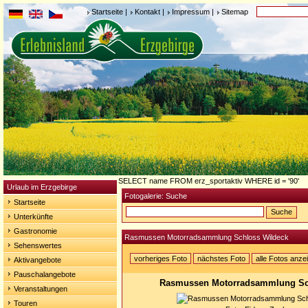
Startseite
|
Kontakt
|
Impressum
|
Sitemap
SELECT name FROM erz_sportaktiv WHERE id = '90'
Urlaub im Erzgebirge
Fotogalerie: Suche
Startseite
Unterkünfte
Gastronomie
Rasmussen Motorradsammlung Schloss Wildeck
Sehenswertes
vorheriges Foto
nächstes Foto
alle Fotos anze
Aktivangebote
Pauschalangebote
Rasmussen Motorradsammlung Sc
Veranstaltungen
Touren