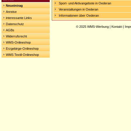
Sport- und Aktivangebote in Oederan
Neueintrag
Veranstaltungen in Oederan
Anreise
Informationen über Oederan
interessante Links
Datenschutz
© 2025
WMS-Werbung
|
Kontakt
|
Imp
AGBs
Widerrufsrecht
WMS-Onlineshop
Erzgebirge-Onlineshop
WMS Textil-Onlineshop