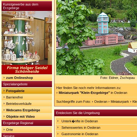
Kunstgewerbe aus dem
Erzgebirge
zum Onlineshop
Foto: Eidner, Zschopau
Spezialangebote
Hier finden Sie noch mehr Informationen zu:
Fotogalerie
Miniaturpark "Klein-Erzgebirge"
in Oederan
Barrierefrei
Suchbegriffe zum Foto:
Oederan
Miniaturpark
Kle
Betriebsverkäufe
Webcams Erzgebirge
Entdecken Sie die Umgebung
Objekte mit Video
Unterk�nfte in Oederan
Erzgebirge Regional
Sehenswertes in Oederan
Orte
Gastronomie in Oederan
Service