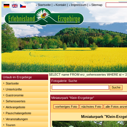
Startseite
|
Kontakt
|
Impressum
|
Sitemap
SELECT name FROM erz_sehenswertes WHERE id = '2
Urlaub im Erzgebirge
Fotogalerie: Suche
Startseite
Unterkünfte
Gastronomie
Miniaturpark "Klein-Erzgebirge"
Sehenswertes
vorheriges Foto
nächstes Foto
alle Fotos anze
Aktivangebote
Pauschalangebote
Miniaturpark "Klein-Erzge
Veranstaltungen
Touren