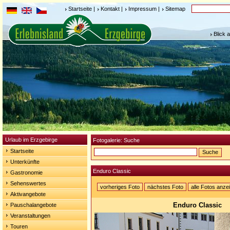
Startseite
|
Kontakt
|
Impressum
|
Sitemap
Blick 
Urlaub im Erzgebirge
Fotogalerie: Suche
Startseite
Unterkünfte
Enduro Classic
Gastronomie
Sehenswertes
vorheriges Foto
nächstes Foto
alle Fotos anze
Aktivangebote
Enduro Classic
Pauschalangebote
Veranstaltungen
Touren