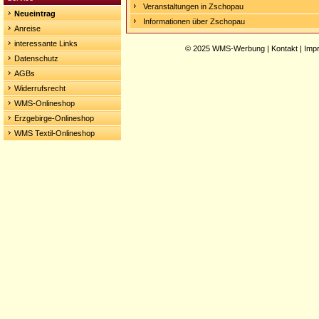
Veranstaltungen in Zschopau
Neueintrag
Informationen über Zschopau
Anreise
interessante Links
© 2025
WMS-Werbung
|
Kontakt
|
Imp
Datenschutz
AGBs
Widerrufsrecht
WMS-Onlineshop
Erzgebirge-Onlineshop
WMS Textil-Onlineshop