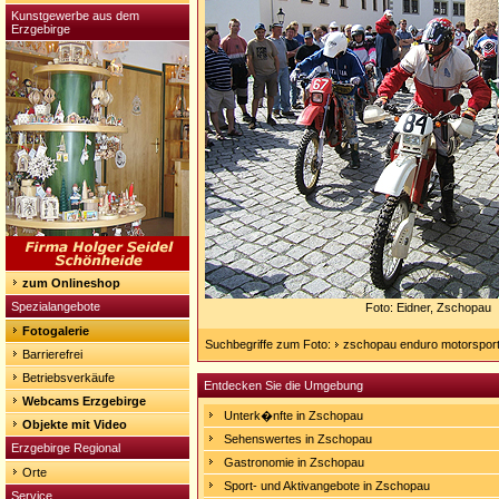
Kunstgewerbe aus dem
Erzgebirge
zum Onlineshop
Spezialangebote
Foto: Eidner, Zschopau
Fotogalerie
Suchbegriffe zum Foto:
zschopau enduro motorspor
Barrierefrei
Betriebsverkäufe
Entdecken Sie die Umgebung
Webcams Erzgebirge
Unterk�nfte in Zschopau
Objekte mit Video
Sehenswertes in Zschopau
Erzgebirge Regional
Gastronomie in Zschopau
Orte
Sport- und Aktivangebote in Zschopau
Service