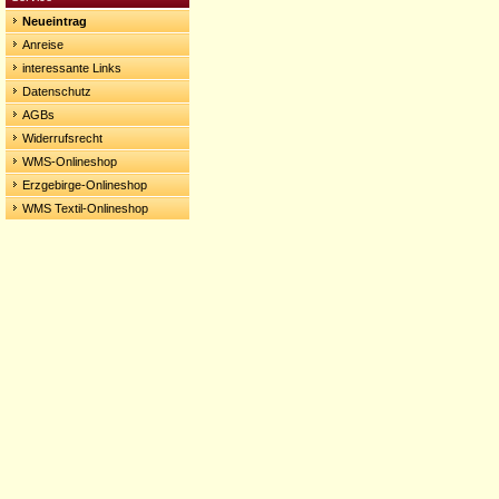
Neueintrag
Anreise
interessante Links
Datenschutz
AGBs
Widerrufsrecht
WMS-Onlineshop
Erzgebirge-Onlineshop
WMS Textil-Onlineshop