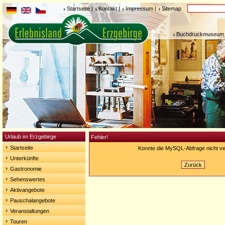
Startseite
|
Kontakt
|
Impressum
|
Sitemap
Buchdruckmuseum 
Urlaub im Erzgebirge
Fehler!
Startseite
Konnte die MySQL-Abfrage nicht ve
Unterkünfte
Zurück
Gastronomie
Sehenswertes
Aktivangebote
Pauschalangebote
Veranstaltungen
Touren