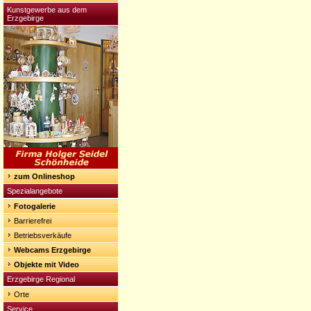
Kunstgewerbe aus dem
Erzgebirge
zum Onlineshop
Spezialangebote
Fotogalerie
Barrierefrei
Betriebsverkäufe
Webcams Erzgebirge
Objekte mit Video
Erzgebirge Regional
Orte
Service