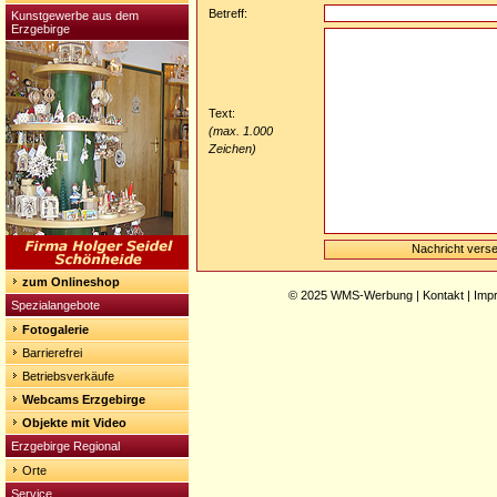
Betreff:
Kunstgewerbe aus dem
Erzgebirge
Text:
(max. 1.000
Zeichen)
zum Onlineshop
© 2025
WMS-Werbung
|
Kontakt
|
Imp
Spezialangebote
Fotogalerie
Barrierefrei
Betriebsverkäufe
Webcams Erzgebirge
Objekte mit Video
Erzgebirge Regional
Orte
Service