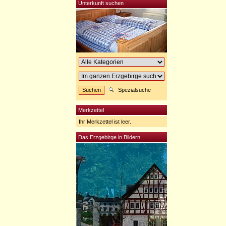
Unterkunft suchen
Spezialsuche
Merkzettel
Ihr Merkzettel ist leer.
Das Erzgebirge in Bildern