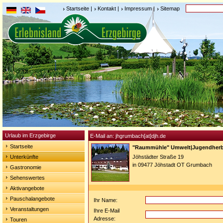
Startseite
|
Kontakt
|
Impressum
|
Sitemap
Urlaub im Erzgebirge
E-Mail an: jhgrumbach[at]djh.de
Startseite
"Raummühle" Umwelt|Jugendher
Unterkünfte
Jöhstädter Straße 19
in 09477 Jöhstadt OT Grumbach
Gastronomie
Sehenswertes
Aktivangebote
Pauschalangebote
Ihr Name:
Veranstaltungen
Ihre E-Mail
Adresse:
Touren