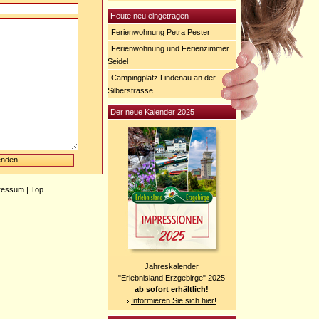
Heute neu eingetragen
Ferienwohnung Petra Pester
Ferienwohnung und Ferienzimmer
Seidel
Campingplatz Lindenau an der
Silberstrasse
Der neue Kalender 2025
ressum
|
Top
Jahreskalender
"Erlebnisland Erzgebirge" 2025
ab sofort erhältlich!
Informieren Sie sich hier!