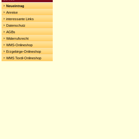
Neueintrag
Anreise
interessante Links
Datenschutz
AGBs
Widerrufsrecht
WMS-Onlineshop
Erzgebirge-Onlineshop
WMS Textil-Onlineshop