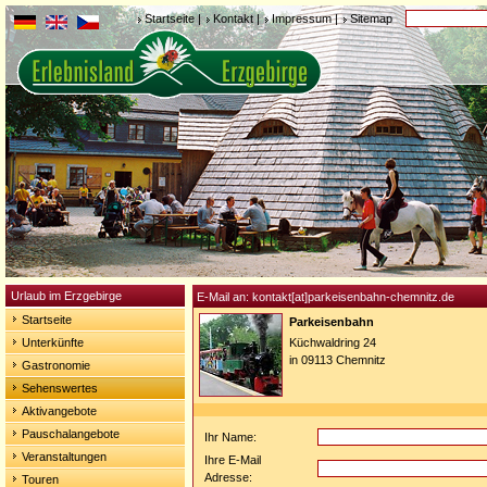
Startseite
|
Kontakt
|
Impressum
|
Sitemap
Urlaub im Erzgebirge
E-Mail an: kontakt[at]parkeisenbahn-chemnitz.de
Startseite
Parkeisenbahn
Unterkünfte
Küchwaldring 24
in 09113 Chemnitz
Gastronomie
Sehenswertes
Aktivangebote
Pauschalangebote
Ihr Name:
Veranstaltungen
Ihre E-Mail
Adresse:
Touren