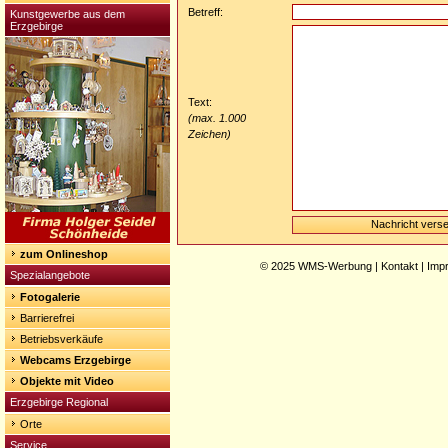
Betreff:
Kunstgewerbe aus dem
Erzgebirge
Text:
(max. 1.000
Zeichen)
zum Onlineshop
© 2025
WMS-Werbung
|
Kontakt
|
Imp
Spezialangebote
Fotogalerie
Barrierefrei
Betriebsverkäufe
Webcams Erzgebirge
Objekte mit Video
Erzgebirge Regional
Orte
Service