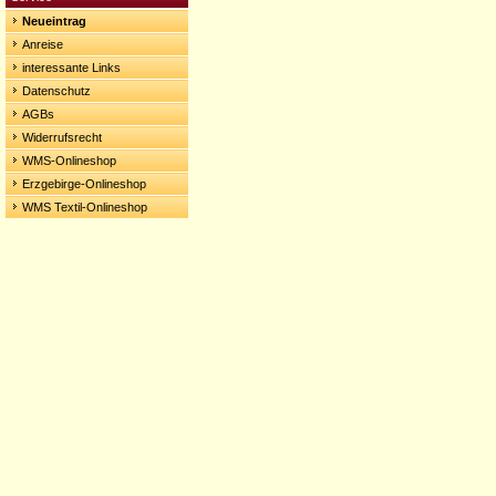
Neueintrag
Anreise
interessante Links
Datenschutz
AGBs
Widerrufsrecht
WMS-Onlineshop
Erzgebirge-Onlineshop
WMS Textil-Onlineshop