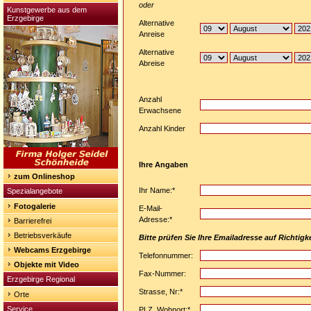
oder
Kunstgewerbe aus dem
Erzgebirge
Alternative
Anreise
Alternative
Abreise
Anzahl
Erwachsene
Anzahl Kinder
Ihre Angaben
zum Onlineshop
Ihr Name:*
Spezialangebote
Fotogalerie
E-Mail-
Adresse:*
Barrierefrei
Betriebsverkäufe
Bitte prüfen Sie Ihre Emailadresse auf Richtigke
Webcams Erzgebirge
Telefonnummer:
Objekte mit Video
Fax-Nummer:
Erzgebirge Regional
Strasse, Nr:*
Orte
Service
PLZ, Wohnort:*