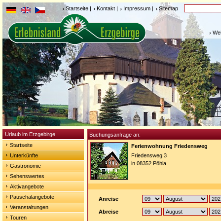
Startseite
|
Kontakt
|
Impressum
|
Sitemap
Weh
Urlaub im Erzgebirge
Buchungsanfrage an:
Startseite
Ferienwohnung Friedensweg
Unterkünfte
Friedensweg 3
in 08352 Pöhla
Gastronomie
Sehenswertes
Aktivangebote
Pauschalangebote
Anreise
Veranstaltungen
Abreise
Touren