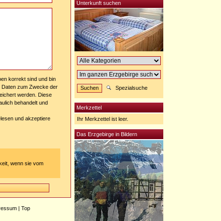
Unterkunft suchen
en korrekt sind und bin
e Daten zum Zwecke der
Spezialsuche
eichert werden. Diese
aulich behandelt und
Merkzettel
lesen und akzeptiere
Ihr Merkzettel ist leer.
Das Erzgebirge in Bildern
keit, wenn sie vom
ressum
|
Top