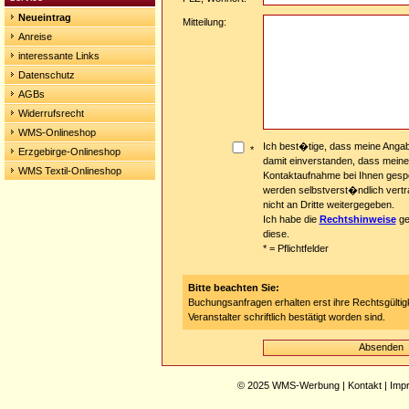
Neueintrag
Mitteilung:
Anreise
interessante Links
Datenschutz
AGBs
Widerrufsrecht
WMS-Onlineshop
Ich best�tige, dass meine Angab
*
Erzgebirge-Onlineshop
damit einverstanden, dass mein
WMS Textil-Onlineshop
Kontaktaufnahme bei Ihnen gesp
werden selbstverst�ndlich vertr
nicht an Dritte weitergegeben.
Ich habe die
Rechtshinweise
ge
diese.
* = Pflichtfelder
Bitte beachten Sie:
Buchungsanfragen erhalten erst ihre Rechtsgültig
Veranstalter schriftlich bestätigt worden sind.
© 2025
WMS-Werbung
|
Kontakt
|
Imp