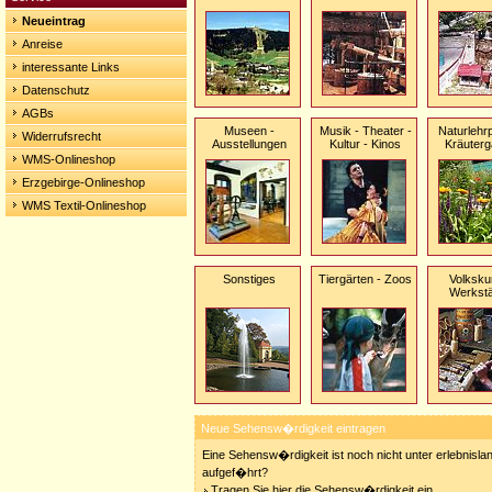
Neueintrag
Anreise
interessante Links
Datenschutz
AGBs
Museen -
Musik - Theater -
Naturlehr
Widerrufsrecht
Ausstellungen
Kultur - Kinos
Kräuterg
WMS-Onlineshop
Erzgebirge-Onlineshop
WMS Textil-Onlineshop
Sonstiges
Tiergärten - Zoos
Volksku
Werkstä
Neue Sehensw�rdigkeit eintragen
Eine Sehensw�rdigkeit ist noch nicht unter erlebnisla
aufgef�hrt?
Tragen Sie hier die Sehensw�rdigkeit ein.