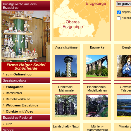
Kunstgewerbe aus dem
Erzgebirge
eingeme
Nachba
Aussichtstürme
Bauwerke
Bergb
zum Onlineshop
Spezialangebote
Fotogalerie
Denkmale -
Eisenbahnen -
Gewäss
Mahnmale
Modellbahnen
Talspe
Barrierefrei
Betriebsverkäufe
Webcams Erzgebirge
Objekte mit Video
Erzgebirge Regional
Orte
Landschaft - Natur
Mühlen -
Miniatur
Hammerwerke
Service