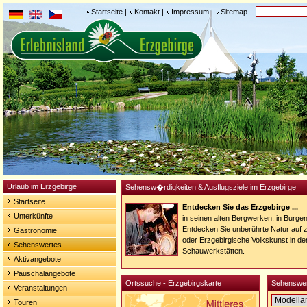
Startseite
|
Kontakt
|
Impressum
|
Sitemap
Urlaub im Erzgebirge
Sehensw�rdigkeiten & Ausflugsziele im Erzgebirge
Startseite
Entdecken Sie das Erzgebirge ...
Unterkünfte
in seinen alten Bergwerken, in Burge
Entdecken Sie unberührte Natur auf
Gastronomie
oder Erzgebirgische Volkskunst in de
Sehenswertes
Schauwerkstätten.
Aktivangebote
Pauschalangebote
Ortssuche - Erzgebirgskarte
Sehenswer
Veranstaltungen
Touren