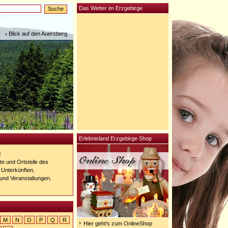
Das Wetter im Erzgebirge
Blick auf den Auersberg
Erlebnisland Erzgebirge Shop
!
rte und Ortsteile des
n Unterkünften,
und Veranstaltungen.
M
N
O
P
Q
R
Hier geht's zum OnlineShop