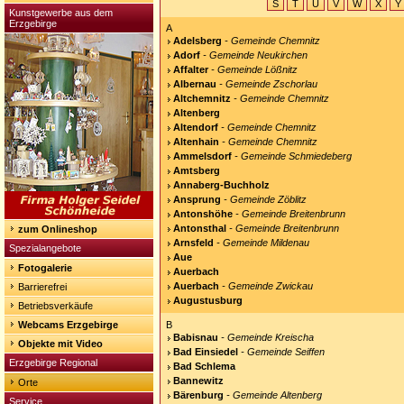
S
T
U
V
W
X
Y
Kunstgewerbe aus dem
Erzgebirge
A
Adelsberg
- Gemeinde Chemnitz
Adorf
- Gemeinde Neukirchen
Affalter
- Gemeinde Lößnitz
Albernau
- Gemeinde Zschorlau
Altchemnitz
- Gemeinde Chemnitz
Altenberg
Altendorf
- Gemeinde Chemnitz
Altenhain
- Gemeinde Chemnitz
Ammelsdorf
- Gemeinde Schmiedeberg
Amtsberg
Annaberg-Buchholz
Ansprung
- Gemeinde Zöblitz
Antonshöhe
- Gemeinde Breitenbrunn
Antonsthal
- Gemeinde Breitenbrunn
zum Onlineshop
Arnsfeld
- Gemeinde Mildenau
Spezialangebote
Aue
Fotogalerie
Auerbach
Auerbach
- Gemeinde Zwickau
Barrierefrei
Augustusburg
Betriebsverkäufe
Webcams Erzgebirge
B
Babisnau
- Gemeinde Kreischa
Objekte mit Video
Bad Einsiedel
- Gemeinde Seiffen
Erzgebirge Regional
Bad Schlema
Bannewitz
Orte
Bärenburg
- Gemeinde Altenberg
Service