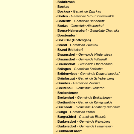
Bobritzsch
Bockau
Bockwa
- Gemeinde Zwickau
Boden
- Gemeinde Großrückerswalde
Boderitz
- Gemeinde Bannewitz
Borlas
- Gemeinde Höckendorf
Borna-Heinersdorf
- Gemeinde Chemnitz
Borstendorf
Bozi Dar (Gottesgab)
Brand
- Gemeinde Zwickau
Brand-Erbisdorf
Braunsdorf
- Gemeinde Niederwiesa
Braunsdorf
- Gemeinde Wilsdruff
Bräunsdorf
- Gemeinde Oberschöna
Brösgen
- Gemeinde Kreischa
Brüderwiese
- Gemeinde Deutschneudorf
Brünlasgut
- Gemeinde Scheibenberg
Brünlos
- Gemeinde Zwönitz
Breitenau
- Gemeinde Oederan
Breitenbrunn
Breitenhof
- Gemeinde Breitenbrunn
Brettmühle
- Gemeinde Königswalde
Buchholz
- Gemeinde Annaberg-Buchholz
Burgk
- Gemeinde Freital
Burgstädtel
- Gemeinde Elterlein
Burkersdorf
- Gemeinde Reinsberg
Burkersdorf
- Gemeinde Frauenstein
Burkhardtsdorf