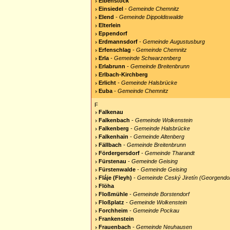
Eibenstock
Einsiedel
- Gemeinde Chemnitz
Elend
- Gemeinde Dippoldiswalde
Elterlein
Eppendorf
Erdmannsdorf
- Gemeinde Augustusburg
Erfenschlag
- Gemeinde Chemnitz
Erla
- Gemeinde Schwarzenberg
Erlabrunn
- Gemeinde Breitenbrunn
Erlbach-Kirchberg
Erlicht
- Gemeinde Halsbrücke
Euba
- Gemeinde Chemnitz
F
Falkenau
Falkenbach
- Gemeinde Wolkenstein
Falkenberg
- Gemeinde Halsbrücke
Falkenhain
- Gemeinde Altenberg
Fällbach
- Gemeinde Breitenbrunn
Fördergersdorf
- Gemeinde Tharandt
Fürstenau
- Gemeinde Geising
Fürstenwalde
- Gemeinde Geising
Fláje (Fleyh)
- Gemeinde Ceský Jiretín (Georgendor
Flöha
Floßmühle
- Gemeinde Borstendorf
Floßplatz
- Gemeinde Wolkenstein
Forchheim
- Gemeinde Pockau
Frankenstein
Frauenbach
- Gemeinde Neuhausen