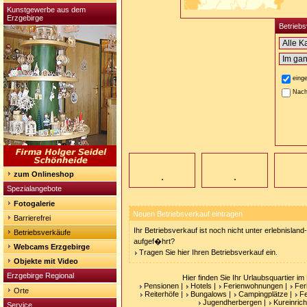
Kunstgewerbe aus dem
Erzgebirge
Betriebs
eing
Nach
zum Onlineshop
Spezialangebote
Fotogalerie
Neuen Betriebsverkauf eintragen
Barrierefrei
Ihr Betriebsverkauf ist noch nicht unter erlebnislan
Betriebsverkäufe
aufgef�hrt?
Webcams Erzgebirge
Tragen Sie hier Ihren Betriebsverkauf ein.
Objekte mit Video
Erzgebirge Regional
Hier finden Sie Ihr Urlaubsquartier im
Pensionen
|
Hotels
|
Ferienwohnungen
|
Fer
Orte
Reiterhöfe
|
Bungalows
|
Campingplätze
|
F
Jugendherbergen
|
Kureinric
Service