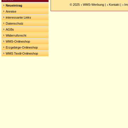
© 2025
WMS-Werbung
|
Kontakt
|
Im
Neueintrag
Anreise
interessante Links
Datenschutz
AGBs
Widerrufsrecht
WMS-Onlineshop
Erzgebirge-Onlineshop
WMS Textil-Onlineshop