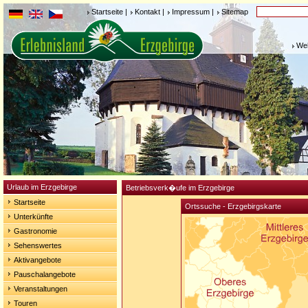
Startseite
|
Kontakt
|
Impressum
|
Sitemap
Weh
Urlaub im Erzgebirge
Betriebsverk�ufe im Erzgebirge
Startseite
Ortssuche - Erzgebirgskarte
Unterkünfte
Gastronomie
Sehenswertes
Aktivangebote
Pauschalangebote
Veranstaltungen
Touren