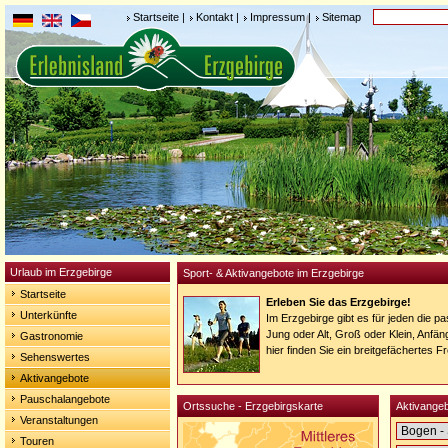
Startseite
|
Kontakt
|
Impressum
|
Sitemap
Urlaub im Erzgebirge
Sport- & Aktivangebote im Erzgebirge
Startseite
Erleben Sie das Erzgebirge!
Unterkünfte
Im Erzgebirge gibt es für jeden die 
Jung oder Alt, Groß oder Klein, Anfän
Gastronomie
hier finden Sie ein breitgefächertes F
Sehenswertes
Aktivangebote
Pauschalangebote
Ortssuche - Erzgebirgskarte
Aktivangeb
Veranstaltungen
Touren