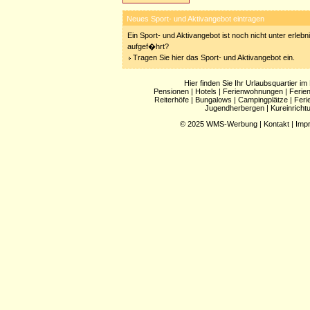
Neues Sport- und Aktivangebot eintragen
Ein Sport- und Aktivangebot ist noch nicht unter erleb
aufgef�hrt?
Tragen Sie hier das Sport- und Aktivangebot ein.
Hier finden Sie Ihr Urlaubsquartier im
Pensionen
|
Hotels
|
Ferienwohnungen
|
Ferie
Reiterhöfe
|
Bungalows
|
Campingplätze
|
Feri
Jugendherbergen
|
Kureinricht
© 2025
WMS-Werbung
|
Kontakt
|
Imp