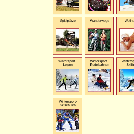
Spielplätze
Wanderwege
Welln
Wintersport -
Wintersport -
Wintersp
Loipen
Rodelbahnen
Skilif
Wintersport-
Skischulen