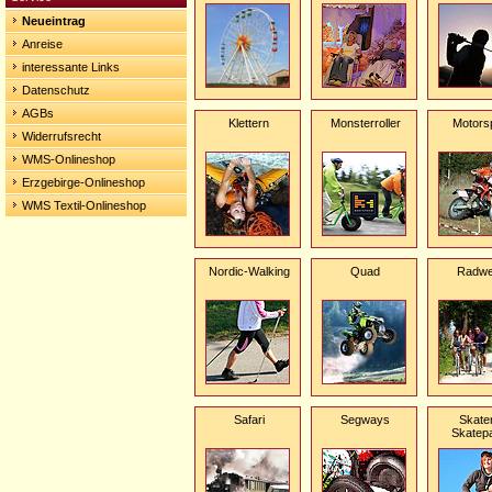
Neueintrag
Anreise
interessante Links
Datenschutz
AGBs
Klettern
Monsterroller
Motors
Widerrufsrecht
WMS-Onlineshop
Erzgebirge-Onlineshop
WMS Textil-Onlineshop
Nordic-Walking
Quad
Radw
Safari
Segways
Skate
Skatep