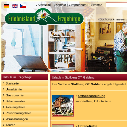
Startseite
|
Kontakt
|
Impressum
|
Sitemap
Buchdruckmuseum 
Urlaub im Erzgebirge
Urlaub in Stollberg OT Gablenz
Startseite
Ihre Suche in
Stollberg OT Gablenz
ergab folgende E
Unterkünfte
Gastronomie
Ortsbeschreibung
Sehenswertes
von Stollberg OT Gablenz
Aktivangebote
Pauschalangebote
Veranstaltungen
Touren
Unterk�nfte