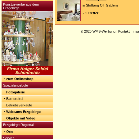
Kunstgewerbe aus dem
in Stollberg OT Gablenz
Erzgebirge
1 Treffer
© 2025
WMS-Werbung
|
Kontakt
|
Imp
zum Onlineshop
Spezialangebote
Fotogalerie
Barrierefrei
Betriebsverkäufe
Webcams Erzgebirge
Objekte mit Video
Erzgebirge Regional
Orte
Service