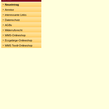
Neueintrag
Anreise
interessante Links
Datenschutz
AGBs
Widerrufsrecht
WMS-Onlineshop
Erzgebirge-Onlineshop
WMS Textil-Onlineshop