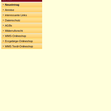
Neueintrag
Anreise
interessante Links
Datenschutz
AGBs
Widerrufsrecht
WMS-Onlineshop
Erzgebirge-Onlineshop
WMS Textil-Onlineshop