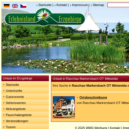
Startseite
|
Kontakt
|
Impressum
|
Sitemap
Urlaub im Erzgebirge
Urlaub in Raschau-Markersbach OT Mittweida
Startseite
Ihre Suche in
Raschau-Markersbach OT Mittweida
e
Unterkünfte
Gastronomie
Ortsbeschreibung
Sehenswertes
von Raschau-Markersbach OT Mittw
Aktivangebote
Pauschalangebote
Veranstaltungen
Touren
© 2025
WMS-Werbung
|
Kontakt
|
Imp