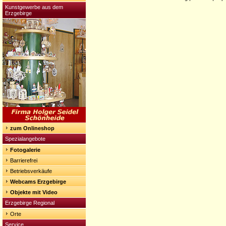
Kunstgewerbe aus dem
Erzgebirge
zum Onlineshop
Spezialangebote
Fotogalerie
Barrierefrei
Betriebsverkäufe
Webcams Erzgebirge
Objekte mit Video
Erzgebirge Regional
Orte
Service