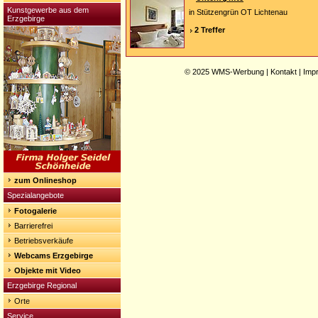
Kunstgewerbe aus dem
in Stützengrün OT Lichtenau
Erzgebirge
2 Treffer
© 2025
WMS-Werbung
|
Kontakt
|
Imp
zum Onlineshop
Spezialangebote
Fotogalerie
Barrierefrei
Betriebsverkäufe
Webcams Erzgebirge
Objekte mit Video
Erzgebirge Regional
Orte
Service