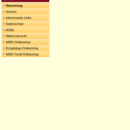
Neueintrag
Anreise
interessante Links
Datenschutz
AGBs
Widerrufsrecht
WMS-Onlineshop
Erzgebirge-Onlineshop
WMS Textil-Onlineshop