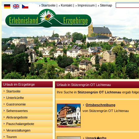
Startseite
|
Kontakt
|
Impressum
|
Sitemap
Urlaub im Erzgebirge
Urlaub in Stützengrün OT Lichtenau
Startseite
Ihre Suche in
Stützengrün OT Lichtenau
ergab folg
Unterkünfte
Gastronomie
Ortsbeschreibung
Sehenswertes
von Stützengrün OT Lichtenau
Aktivangebote
Pauschalangebote
Veranstaltungen
Touren
Unterk�nfte