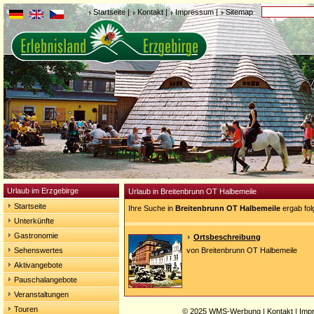
Startseite
|
Kontakt
|
Impressum
|
Sitemap
Urlaub im Erzgebirge
Urlaub in Breitenbrunn OT Halbemeile
Startseite
Ihre Suche in
Breitenbrunn OT Halbemeile
ergab fol
Unterkünfte
Gastronomie
Ortsbeschreibung
Sehenswertes
von Breitenbrunn OT Halbemeile
Aktivangebote
Pauschalangebote
Veranstaltungen
Touren
© 2025
WMS-Werbung
|
Kontakt
|
Imp