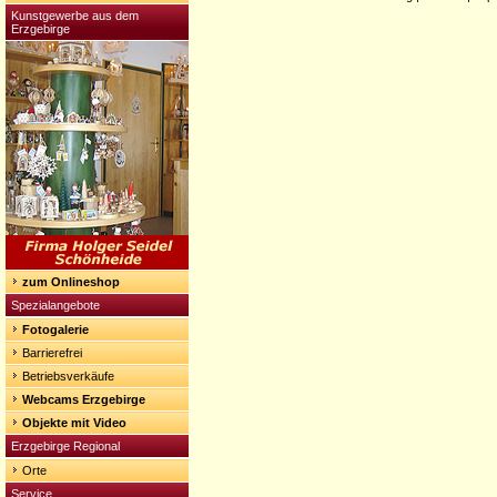
Kunstgewerbe aus dem
Erzgebirge
zum Onlineshop
Spezialangebote
Fotogalerie
Barrierefrei
Betriebsverkäufe
Webcams Erzgebirge
Objekte mit Video
Erzgebirge Regional
Orte
Service