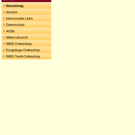
Neueintrag
Anreise
interessante Links
Datenschutz
AGBs
Widerrufsrecht
WMS-Onlineshop
Erzgebirge-Onlineshop
WMS Textil-Onlineshop