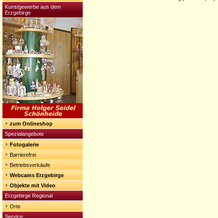
Kunstgewerbe aus dem
Erzgebirge
zum Onlineshop
Spezialangebote
Fotogalerie
Barrierefrei
Betriebsverkäufe
Webcams Erzgebirge
Objekte mit Video
Erzgebirge Regional
Orte
Service