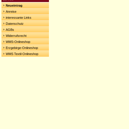
Neueintrag
Anreise
interessante Links
Datenschutz
AGBs
Widerrufsrecht
WMS-Onlineshop
Erzgebirge-Onlineshop
WMS Textil-Onlineshop