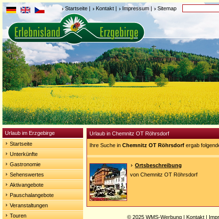
Startseite
|
Kontakt
|
Impressum
|
Sitemap
Urlaub im Erzgebirge
Urlaub in Chemnitz OT Röhrsdorf
Startseite
Ihre Suche in
Chemnitz OT Röhrsdorf
ergab folgend
Unterkünfte
Gastronomie
Ortsbeschreibung
Sehenswertes
von Chemnitz OT Röhrsdorf
Aktivangebote
Pauschalangebote
Veranstaltungen
Touren
© 2025
WMS-Werbung
|
Kontakt
|
Imp