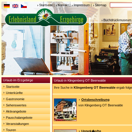
Startseite
|
Kontakt
|
Impressum
|
Sitemap
Buchdruckmuseum 
Urlaub im Erzgebirge
Urlaub in Klingenberg OT Beerwalde
Startseite
Ihre Suche in
Klingenberg OT Beerwalde
ergab folg
Unterkünfte
Gastronomie
Ortsbeschreibung
Sehenswertes
von Klingenberg OT Beerwalde
Aktivangebote
Pauschalangebote
Veranstaltungen
Touren
Unterk�nfte