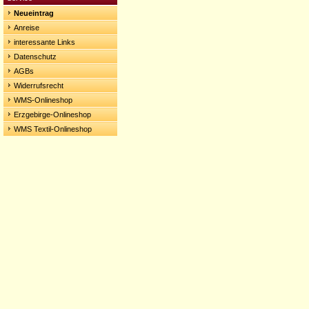
Neueintrag
Anreise
interessante Links
Datenschutz
AGBs
Widerrufsrecht
WMS-Onlineshop
Erzgebirge-Onlineshop
WMS Textil-Onlineshop