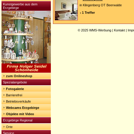
Kunstgewerbe aus dem
in Klingenberg OT Beerwalde
Erzgebirge
1 Treffer
© 2025
WMS-Werbung
|
Kontakt
|
Imp
zum Onlineshop
Spezialangebote
Fotogalerie
Barrierefrei
Betriebsverkäufe
Webcams Erzgebirge
Objekte mit Video
Erzgebirge Regional
Orte
Service