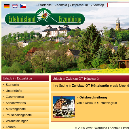
Startseite
|
Kontakt
|
Impressum
|
Sitemap
Urlaub im Erzgebirge
Urlaub in Zwickau OT Hüttelsgrün
Startseite
Ihre Suche in
Zwickau OT Hüttelsgrün
ergab folgend
Unterkünfte
Gastronomie
Ortsbeschreibung
Sehenswertes
von Zwickau OT Hüttelsgrün
Aktivangebote
Pauschalangebote
Veranstaltungen
Touren
© 2025
WMS-Werbung
|
Kontakt
|
Imp