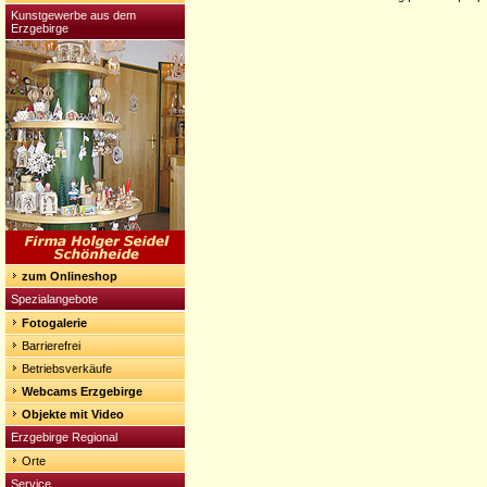
Kunstgewerbe aus dem
Erzgebirge
zum Onlineshop
Spezialangebote
Fotogalerie
Barrierefrei
Betriebsverkäufe
Webcams Erzgebirge
Objekte mit Video
Erzgebirge Regional
Orte
Service