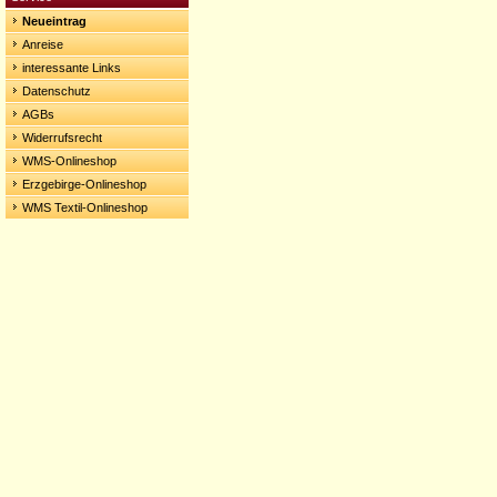
Neueintrag
Anreise
interessante Links
Datenschutz
AGBs
Widerrufsrecht
WMS-Onlineshop
Erzgebirge-Onlineshop
WMS Textil-Onlineshop