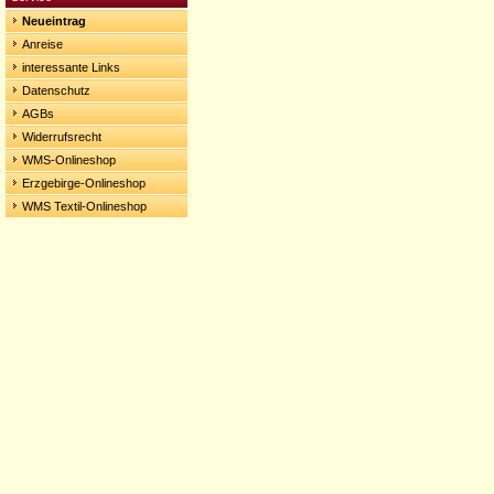
Neueintrag
Anreise
interessante Links
Datenschutz
AGBs
Widerrufsrecht
WMS-Onlineshop
Erzgebirge-Onlineshop
WMS Textil-Onlineshop