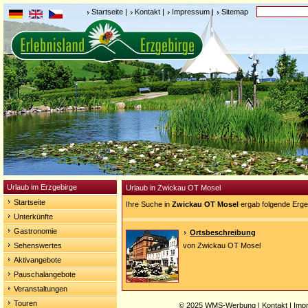
Startseite
|
Kontakt
|
Impressum
|
Sitemap
Urlaub im Erzgebirge
Urlaub in Zwickau OT Mosel
Startseite
Ihre Suche in
Zwickau OT Mosel
ergab folgende Erge
Unterkünfte
Gastronomie
Ortsbeschreibung
Sehenswertes
von Zwickau OT Mosel
Aktivangebote
Pauschalangebote
Veranstaltungen
Touren
© 2025
WMS-Werbung
|
Kontakt
|
Imp