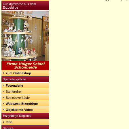
Kunstgewerbe aus dem
Erzgebirge
zum Onlineshop
Spezialangebote
Fotogalerie
Barrierefrei
Betriebsverkäufe
Webcams Erzgebirge
Objekte mit Video
Erzgebirge Regional
Orte
Service