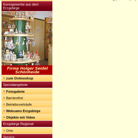
Kunstgewerbe aus dem
Erzgebirge
zum Onlineshop
Spezialangebote
Fotogalerie
Barrierefrei
Betriebsverkäufe
Webcams Erzgebirge
Objekte mit Video
Erzgebirge Regional
Orte
Service