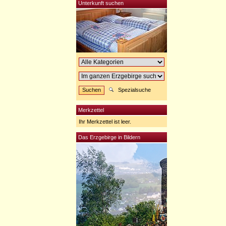
Unterkunft suchen
Spezialsuche
Merkzettel
Ihr Merkzettel ist leer.
Das Erzgebirge in Bildern