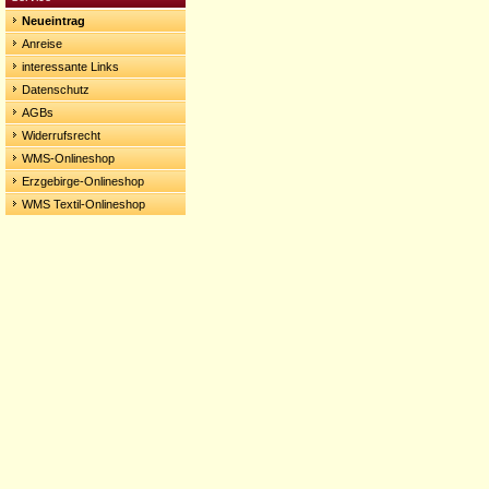
Neueintrag
Anreise
interessante Links
Datenschutz
AGBs
Widerrufsrecht
WMS-Onlineshop
Erzgebirge-Onlineshop
WMS Textil-Onlineshop