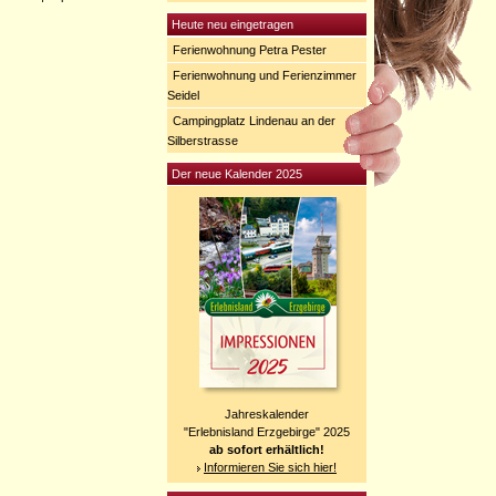
Heute neu eingetragen
Ferienwohnung Petra Pester
Ferienwohnung und Ferienzimmer
Seidel
Campingplatz Lindenau an der
Silberstrasse
Der neue Kalender 2025
Jahreskalender
"Erlebnisland Erzgebirge" 2025
ab sofort erhältlich!
Informieren Sie sich hier!