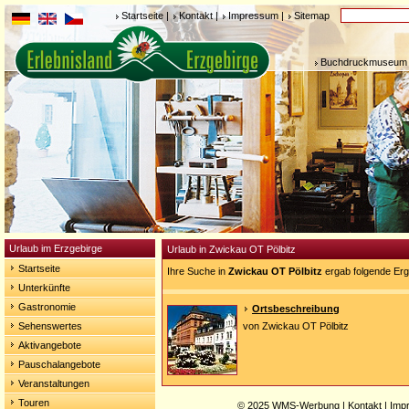
Startseite
|
Kontakt
|
Impressum
|
Sitemap
Buchdruckmuseum 
Urlaub im Erzgebirge
Urlaub in Zwickau OT Pölbitz
Startseite
Ihre Suche in
Zwickau OT Pölbitz
ergab folgende Erg
Unterkünfte
Gastronomie
Ortsbeschreibung
Sehenswertes
von Zwickau OT Pölbitz
Aktivangebote
Pauschalangebote
Veranstaltungen
Touren
© 2025
WMS-Werbung
|
Kontakt
|
Imp