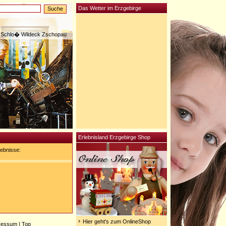
Das Wetter im Erzgebirge
Schlo� Wildeck Zschopau
Erlebnisland Erzgebirge Shop
ebnisse:
Hier geht's zum OnlineShop
ressum
|
Top