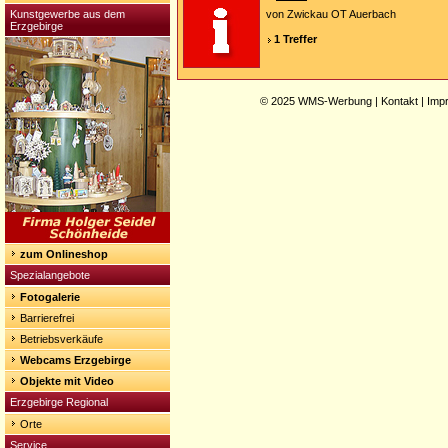
Kunstgewerbe aus dem
von Zwickau OT Auerbach
Erzgebirge
1 Treffer
© 2025
WMS-Werbung
|
Kontakt
|
Imp
zum Onlineshop
Spezialangebote
Fotogalerie
Barrierefrei
Betriebsverkäufe
Webcams Erzgebirge
Objekte mit Video
Erzgebirge Regional
Orte
Service