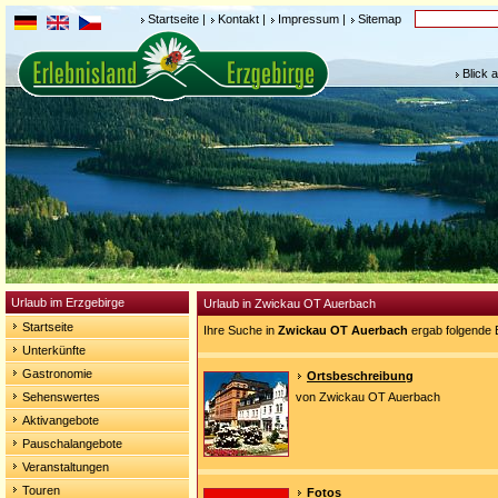
Startseite
|
Kontakt
|
Impressum
|
Sitemap
Blick 
Urlaub im Erzgebirge
Urlaub in Zwickau OT Auerbach
Startseite
Ihre Suche in
Zwickau OT Auerbach
ergab folgende 
Unterkünfte
Gastronomie
Ortsbeschreibung
Sehenswertes
von Zwickau OT Auerbach
Aktivangebote
Pauschalangebote
Veranstaltungen
Touren
Fotos