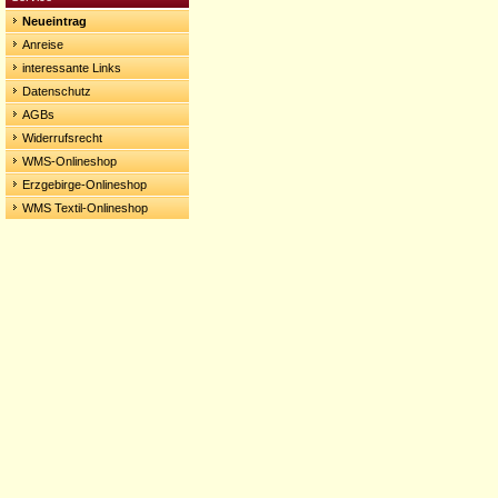
Neueintrag
Anreise
interessante Links
Datenschutz
AGBs
Widerrufsrecht
WMS-Onlineshop
Erzgebirge-Onlineshop
WMS Textil-Onlineshop