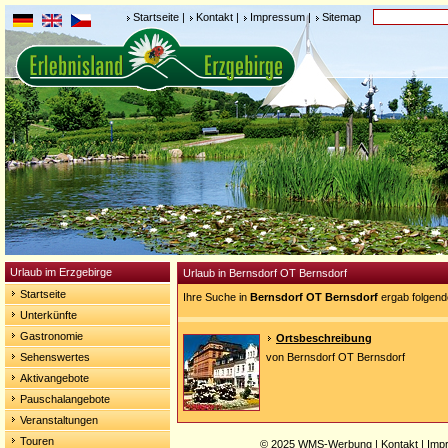
Startseite
|
Kontakt
|
Impressum
|
Sitemap
Urlaub im Erzgebirge
Urlaub in Bernsdorf OT Bernsdorf
Startseite
Ihre Suche in
Bernsdorf OT Bernsdorf
ergab folgend
Unterkünfte
Gastronomie
Ortsbeschreibung
Sehenswertes
von Bernsdorf OT Bernsdorf
Aktivangebote
Pauschalangebote
Veranstaltungen
Touren
© 2025
WMS-Werbung
|
Kontakt
|
Imp