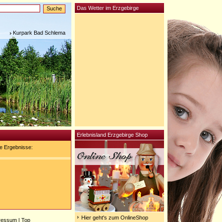
Das Wetter im Erzgebirge
Kurpark Bad Schlema
Erlebnisland Erzgebirge Shop
e Ergebnisse:
Hier geht's zum OnlineShop
ressum
|
Top