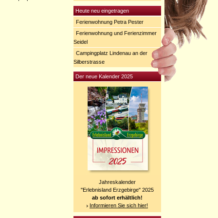
Heute neu eingetragen
Ferienwohnung Petra Pester
Ferienwohnung und Ferienzimmer
Seidel
Campingplatz Lindenau an der
Silberstrasse
Der neue Kalender 2025
Jahreskalender
"Erlebnisland Erzgebirge" 2025
ab sofort erhältlich!
Informieren Sie sich hier!