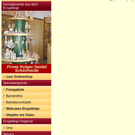
Kunstgewerbe aus dem
Erzgebirge
zum Onlineshop
Spezialangebote
Fotogalerie
Barrierefrei
Betriebsverkäufe
Webcams Erzgebirge
Objekte mit Video
Erzgebirge Regional
Orte
Service