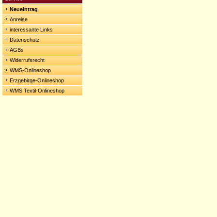
Neueintrag
Anreise
interessante Links
Datenschutz
AGBs
Widerrufsrecht
WMS-Onlineshop
Erzgebirge-Onlineshop
WMS Textil-Onlineshop