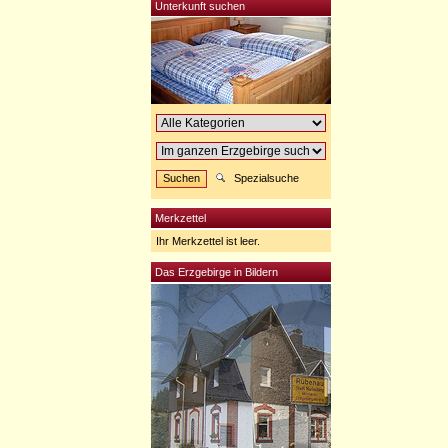
Unterkunft suchen
Spezialsuche
Merkzettel
Ihr Merkzettel ist leer.
Das Erzgebirge in Bildern