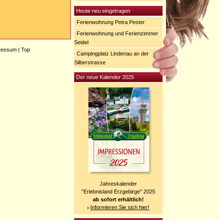
Heute neu eingetragen
Ferienwohnung Petra Pester
Ferienwohnung und Ferienzimmer
Seidel
ressum
|
Top
Campingplatz Lindenau an der
Silberstrasse
Der neue Kalender 2025
Jahreskalender
"Erlebnisland Erzgebirge" 2025
ab sofort erhältlich!
Informieren Sie sich hier!