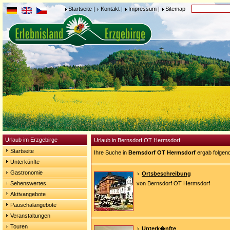
Startseite
|
Kontakt
|
Impressum
|
Sitemap
Urlaub im Erzgebirge
Urlaub in Bernsdorf OT Hermsdorf
Startseite
Ihre Suche in
Bernsdorf OT Hermsdorf
ergab folgen
Unterkünfte
Gastronomie
Ortsbeschreibung
Sehenswertes
von Bernsdorf OT Hermsdorf
Aktivangebote
Pauschalangebote
Veranstaltungen
Touren
Unterk�nfte