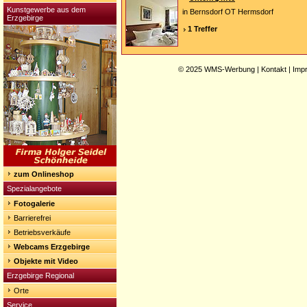
Kunstgewerbe aus dem
in Bernsdorf OT Hermsdorf
Erzgebirge
1 Treffer
© 2025
WMS-Werbung
|
Kontakt
|
Imp
zum Onlineshop
Spezialangebote
Fotogalerie
Barrierefrei
Betriebsverkäufe
Webcams Erzgebirge
Objekte mit Video
Erzgebirge Regional
Orte
Service