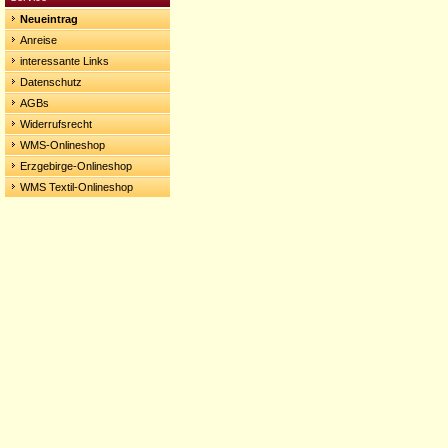
Neueintrag
Anreise
interessante Links
Datenschutz
AGBs
Widerrufsrecht
WMS-Onlineshop
Erzgebirge-Onlineshop
WMS Textil-Onlineshop