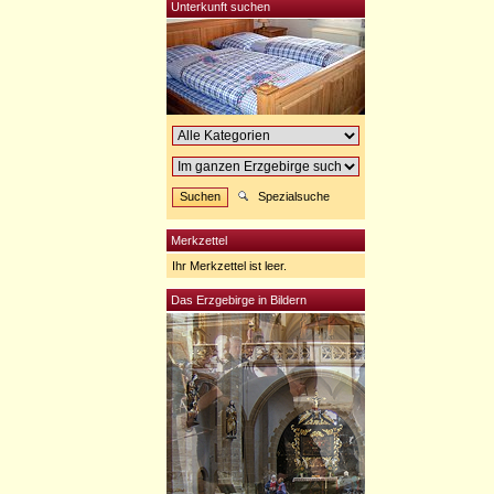
Unterkunft suchen
Spezialsuche
Merkzettel
Ihr Merkzettel ist leer.
Das Erzgebirge in Bildern