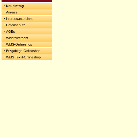
Neueintrag
Anreise
interessante Links
Datenschutz
AGBs
Widerrufsrecht
WMS-Onlineshop
Erzgebirge-Onlineshop
WMS Textil-Onlineshop