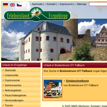
Startseite
|
Kontakt
|
Impressum
|
Sitemap
Urlaub im Erzgebirge
Urlaub in Breitenbrunn OT Fällbach
Startseite
Ihre Suche in
Breitenbrunn OT Fällbach
ergab folge
Unterkünfte
Gastronomie
Ortsbeschreibung
Sehenswertes
von Breitenbrunn OT Fällbach
Aktivangebote
Pauschalangebote
Veranstaltungen
Touren
© 2025
WMS-Werbung
|
Kontakt
|
Imp