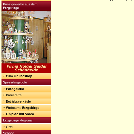
Kunstgewerbe aus dem
Erzgebirge
zum Onlineshop
Spezialangebote
Fotogalerie
Barrierefrei
Betriebsverkäufe
Webcams Erzgebirge
Objekte mit Video
Erzgebirge Regional
Orte
Service