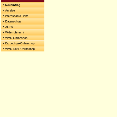
Neueintrag
Anreise
interessante Links
Datenschutz
AGBs
Widerrufsrecht
WMS-Onlineshop
Erzgebirge-Onlineshop
WMS Textil-Onlineshop