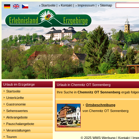
Startseite
|
Kontakt
|
Impressum
|
Sitemap
Urlaub im Erzgebirge
Urlaub in Chemnitz OT Sonnenberg
Startseite
Ihre Suche in
Chemnitz OT Sonnenberg
ergab folge
Unterkünfte
Gastronomie
Ortsbeschreibung
Sehenswertes
von Chemnitz OT Sonnenberg
Aktivangebote
Pauschalangebote
Veranstaltungen
Touren
© 2025
WMS-Werbung
|
Kontakt
|
Imp