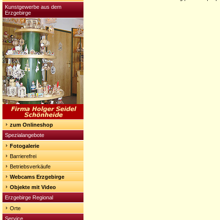
Kunstgewerbe aus dem
Erzgebirge
zum Onlineshop
Spezialangebote
Fotogalerie
Barrierefrei
Betriebsverkäufe
Webcams Erzgebirge
Objekte mit Video
Erzgebirge Regional
Orte
Service