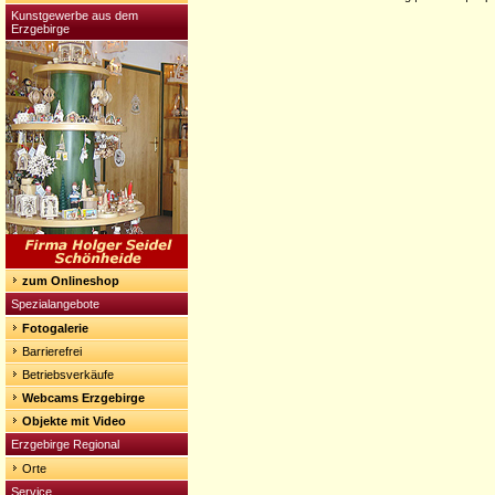
Kunstgewerbe aus dem
Erzgebirge
zum Onlineshop
Spezialangebote
Fotogalerie
Barrierefrei
Betriebsverkäufe
Webcams Erzgebirge
Objekte mit Video
Erzgebirge Regional
Orte
Service