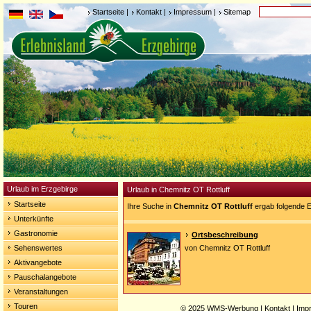
Startseite
|
Kontakt
|
Impressum
|
Sitemap
Urlaub im Erzgebirge
Urlaub in Chemnitz OT Rottluff
Startseite
Ihre Suche in
Chemnitz OT Rottluff
ergab folgende E
Unterkünfte
Gastronomie
Ortsbeschreibung
Sehenswertes
von Chemnitz OT Rottluff
Aktivangebote
Pauschalangebote
Veranstaltungen
Touren
© 2025
WMS-Werbung
|
Kontakt
|
Imp