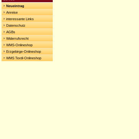
Neueintrag
Anreise
interessante Links
Datenschutz
AGBs
Widerrufsrecht
WMS-Onlineshop
Erzgebirge-Onlineshop
WMS Textil-Onlineshop