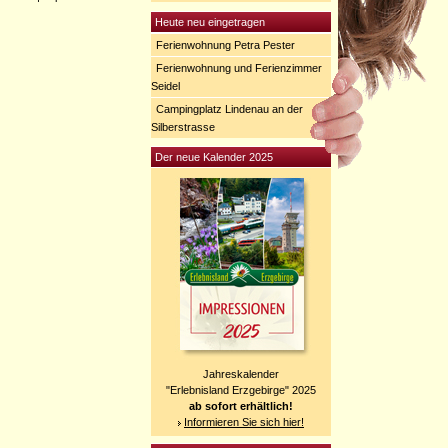
Heute neu eingetragen
Ferienwohnung Petra Pester
Ferienwohnung und Ferienzimmer
Seidel
Campingplatz Lindenau an der
Silberstrasse
Der neue Kalender 2025
Jahreskalender
"Erlebnisland Erzgebirge" 2025
ab sofort erhältlich!
Informieren Sie sich hier!