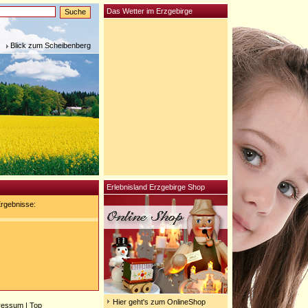
Das Wetter im Erzgebirge
Blick zum Scheibenberg
Erlebnisland Erzgebirge Shop
rgebnisse:
Hier geht's zum OnlineShop
ressum
|
Top